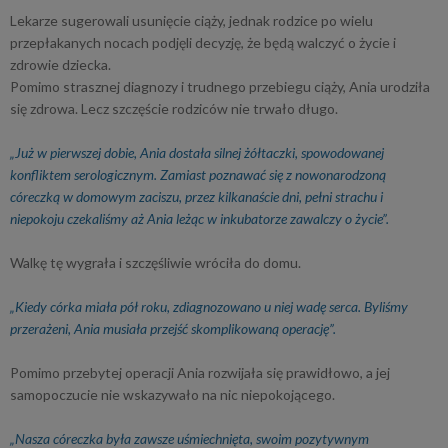
Lekarze sugerowali usunięcie ciąży, jednak rodzice po wielu
przepłakanych nocach podjęli decyzję, że będą walczyć o życie i
zdrowie dziecka.
Pomimo strasznej diagnozy i trudnego przebiegu ciąży, Ania urodziła
się zdrowa. Lecz szczęście rodziców nie trwało długo.
„Już w pierwszej dobie, Ania dostała silnej żółtaczki, spowodowanej
konfliktem serologicznym. Zamiast poznawać się z nowonarodzoną
córeczką w domowym zaciszu, przez kilkanaście dni, pełni strachu i
niepokoju czekaliśmy aż Ania leżąc w inkubatorze zawalczy o życie”.
Walkę tę wygrała i szczęśliwie wróciła do domu.
„Kiedy córka miała pół roku, zdiagnozowano u niej wadę serca. Byliśmy
przerażeni, Ania musiała przejść skomplikowaną operację”.
Pomimo przebytej operacji Ania rozwijała się prawidłowo, a jej
samopoczucie nie wskazywało na nic niepokojącego.
„Nasza córeczka była zawsze uśmiechnięta, swoim pozytywnym