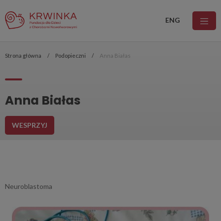
ENG
Strona główna
Podopieczni
Anna Białas
Anna Białas
WESPRZYJ
Neuroblastoma