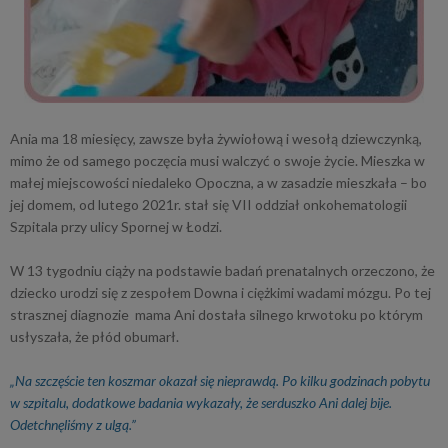
Ania ma 18 miesięcy, zawsze była żywiołową i wesołą dziewczynką,
mimo że od samego poczęcia musi walczyć o swoje życie. Mieszka w
małej miejscowości niedaleko Opoczna, a w zasadzie mieszkała – bo
jej domem, od lutego 2021r. stał się VII oddział onkohematologii
Szpitala przy ulicy Spornej w Łodzi.
W 13 tygodniu ciąży na podstawie badań prenatalnych orzeczono, że
dziecko urodzi się z zespołem Downa i ciężkimi wadami mózgu. Po tej
strasznej diagnozie mama Ani dostała silnego krwotoku po którym
usłyszała, że płód obumarł.
„Na szczęście ten koszmar okazał się nieprawdą. Po kilku godzinach pobytu
w szpitalu, dodatkowe badania wykazały, że serduszko Ani dalej bije.
Odetchnęliśmy z ulgą.”