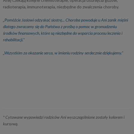
Anię czekają kolejne chemioterapie, operacja usunięcia guzów,
radioterapia, immunoterapia, niezbędne do zwalczenia choroby.
„Pomóżcie Jasiowi odzyskać siostrę... Choroba powoduje u Ani zanik mięśni
dlatego zwracamy się do Państwa z prośbą o pomoc w gromadzeniu
środków finansowych, które są niezbędne do wsparcia procesu leczenia i
rehabilitacji.”
„Wszystkim za okazanie serca, w imieniu rodziny serdecznie dziękujemy.”
* Cytowane wypowiedzi rodziców Ani wyszczególnione zostały kolorem i
kursywą.