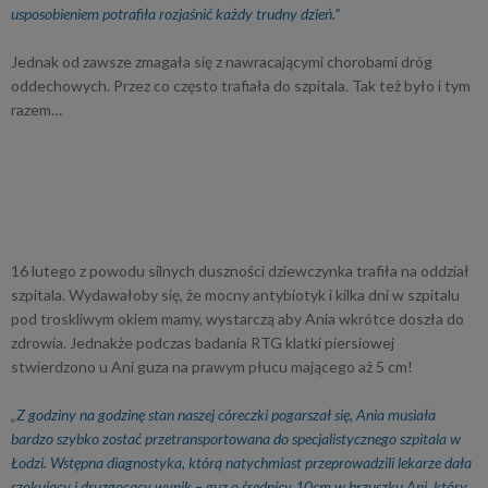
usposobieniem potrafiła rozjaśnić każdy trudny dzień.”
Jednak od zawsze zmagała się z nawracającymi chorobami dróg
oddechowych. Przez co często trafiała do szpitala. Tak też było i tym
razem…
16 lutego z powodu silnych duszności dziewczynka trafiła na oddział
szpitala. Wydawałoby się, że mocny antybiotyk i kilka dni w szpitalu
pod troskliwym okiem mamy, wystarczą aby Ania wkrótce doszła do
zdrowia. Jednakże podczas badania RTG klatki piersiowej
stwierdzono u Ani guza na prawym płucu mającego aż 5 cm!
„Z godziny na godzinę stan naszej córeczki pogarszał się, Ania musiała
bardzo szybko zostać przetransportowana do specjalistycznego szpitala w
Łodzi. Wstępna diagnostyka, którą natychmiast przeprowadzili lekarze dała
szokujący i druzgocący wynik – guz o średnicy 10cm w brzuszku Ani, który