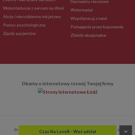
Darowizny rzeczowe
Wolontariusze z sercem na dłoni
Wolontariat
Akcje i niecodzienne inicjatywy
Współpracuj z nami
Pomoc psychologiczna
Pomaganie przez kupowanie
Zjazdy pacjentów
Zbiórki okazjonalne
Dbamy o internetowy rozwój Twojej firmy
Program e-pity Copyright 2020-2021 e-file sp. z o.o. sp. k.
Czas Na LoveR - Weź udział