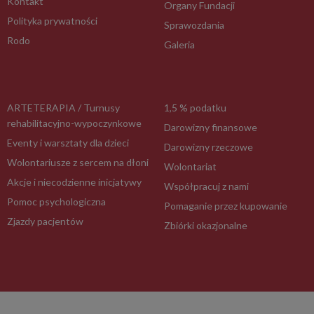
Kontakt
Organy Fundacji
Polityka prywatności
Sprawozdania
Rodo
Galeria
ARTETERAPIA / Turnusy
1,5 % podatku
rehabilitacyjno-wypoczynkowe
Darowizny finansowe
Eventy i warsztaty dla dzieci
Darowizny rzeczowe
Wolontariusze z sercem na dłoni
Wolontariat
Akcje i niecodzienne inicjatywy
Współpracuj z nami
Pomoc psychologiczna
Pomaganie przez kupowanie
Zjazdy pacjentów
Zbiórki okazjonalne