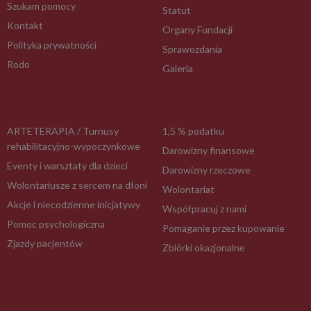
Szukam pomocy
Statut
Kontakt
Organy Fundacji
Polityka prywatności
Sprawozdania
Rodo
Galeria
ARTETERAPIA / Turnusy
1,5 % podatku
rehabilitacyjno-wypoczynkowe
Darowizny finansowe
Eventy i warsztaty dla dzieci
Darowizny rzeczowe
Wolontariusze z sercem na dłoni
Wolontariat
Akcje i niecodzienne inicjatywy
Współpracuj z nami
Pomoc psychologiczna
Pomaganie przez kupowanie
Zjazdy pacjentów
Zbiórki okazjonalne