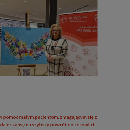
ę w pomoc małym pacjentom, zmagającym się z
aje szansę na szybszy powrót do zdrowia i