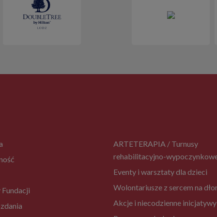
a
ARTETERAPIA / Turnusy
rehabilitacyjno-wypoczynkow
ność
Eventy i warsztaty dla dzieci
Wolontariusze z sercem na dło
 Fundacji
Akcje i niecodzienne inicjatywy
zdania