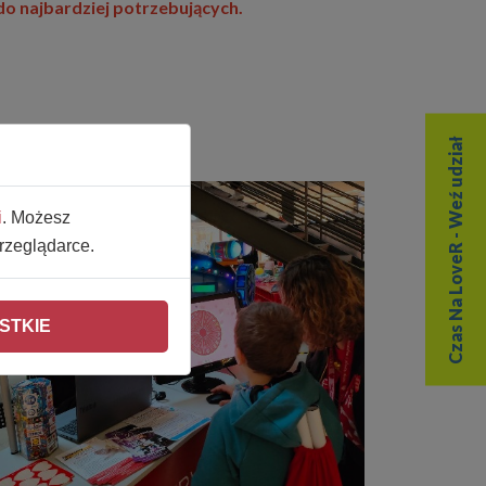
 do najbardziej potrzebujących.
Czas Na LoveR - Weź udział
i
. Możesz
rzeglądarce.
STKIE