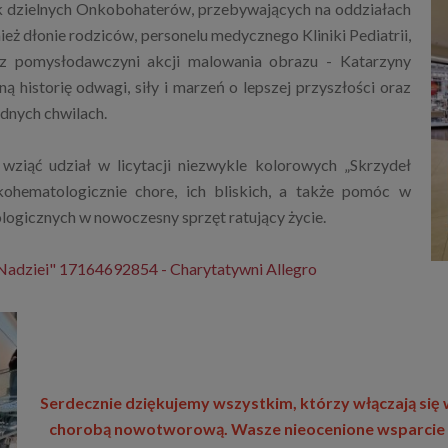
 dzielnych Onkobohaterów, przebywających na oddziałach
eż dłonie rodziców, personelu medycznego Kliniki Pediatrii,
az pomysłodawczyni akcji malowania obrazu - Katarzyny
 historię odwagi, siły i marzeń o lepszej przyszłości oraz
udnych chwilach.
ziąć udział w licytacji niezwykle kolorowych „Skrzydeł
ohematologicznie chore, ich bliskich, a także pomóc w
ogicznych w nowoczesny sprzęt ratujący życie.
 Nadziei" 17164692854 - Charytatywni Allegro
Serdecznie dziękujemy wszystkim, którzy włączają si
chorobą nowotworową. Wasze nieocenione wsparcie d