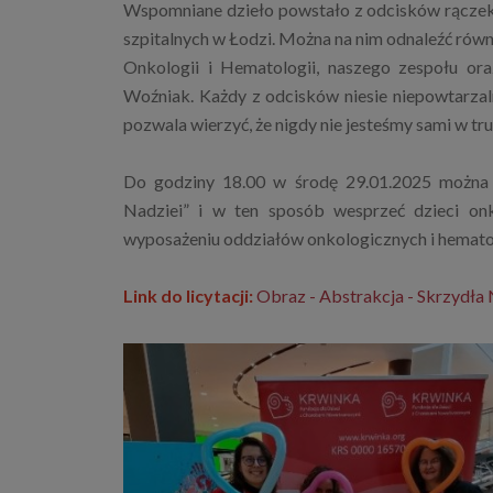
Wspomniane dzieło powstało z odcisków rączek
szpitalnych w Łodzi. Można na nim odnaleźć równi
Onkologii i Hematologii, naszego zespołu or
Woźniak. Każdy z odcisków niesie niepowtarzalną
pozwala wierzyć, że nigdy nie jesteśmy sami w tr
Do godziny 18.00 w środę 29.01.2025 można w
Nadziei” i w ten sposób wesprzeć dzieci onk
wyposażeniu oddziałów onkologicznych i hematol
Link do licytacji:
Obraz - Abstrakcja - Skrzydła