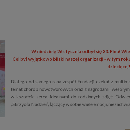
W niedzielę 26 stycznia odbył się 33. Finał Wi
Cel był wyjątkowo bliski naszej organizacji - w tym roku
dziecięcej
Dlatego od samego rana zespół Fundacji czekał z multi
temat chorób nowotworowych oraz z nagrodami: wesołymi
w kształcie serca, idealnymi do rodzinnych zdjęć. Odwi
„Skrzydła Nadziei”, łączący w sobie wiele emocji, niezachwia