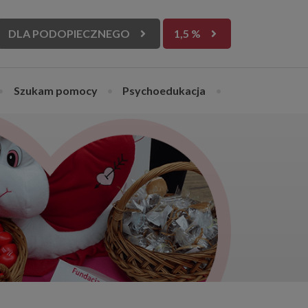
DLA PODOPIECZNEGO
1,5 %
•
Szukam pomocy
•
Psychoedukacja
•