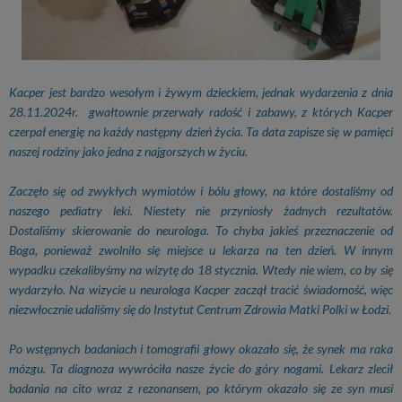
Kacper jest bardzo wesołym i żywym dzieckiem, jednak wydarzenia z dnia
28.11.2024r. gwałtownie przerwały radość i zabawy, z których Kacper
czerpał energię na każdy następny dzień życia. Ta data zapisze się w pamięci
naszej rodziny jako jedna z najgorszych w życiu.
Zaczęło się od zwykłych wymiotów i bólu głowy, na które dostaliśmy od
naszego pediatry leki. Niestety nie przyniosły żadnych rezultatów.
Dostaliśmy skierowanie do neurologa. To chyba jakieś przeznaczenie od
Boga, ponieważ zwolniło się miejsce u lekarza na ten dzień. W innym
wypadku czekalibyśmy na wizytę do 18 stycznia. Wtedy nie wiem, co by się
wydarzyło. Na wizycie u neurologa Kacper zaczął tracić świadomość, więc
niezwłocznie udaliśmy się do Instytut Centrum Zdrowia Matki Polki w Łodzi.
Po wstępnych badaniach i tomografii głowy okazało się, że synek ma raka
mózgu. Ta diagnoza wywróciła nasze życie do góry nogami. Lekarz zlecił
badania na cito wraz z rezonansem, po którym okazało się ze syn musi