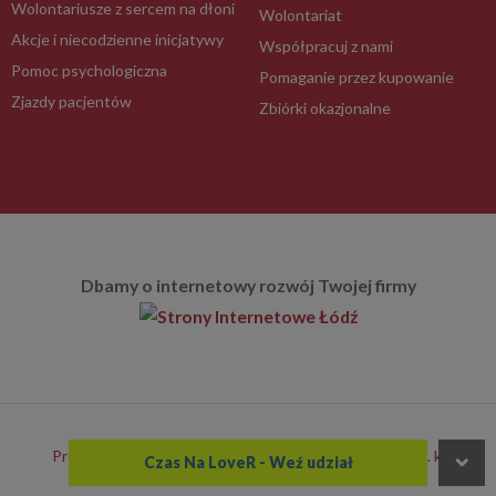
Wolontariusze z sercem na dłoni
Wolontariat
Akcje i niecodzienne inicjatywy
Współpracuj z nami
Pomoc psychologiczna
Pomaganie przez kupowanie
Zjazdy pacjentów
Zbiórki okazjonalne
Dbamy o internetowy rozwój Twojej firmy
Program e-pity Copyright 2020-2021 e-file sp. z o.o. sp. k.
Czas Na LoveR - Weź udział