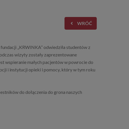
WRÓĆ
u fundacji „KRWINKA” odwiedziła studentów z
odczas wizyty zostały zaprezentowane
jest wspieranie małych pacjentów w powrocie do
ji i instytucji opieki i pomocy, który w tym roku
zestników do dołączenia do grona naszych