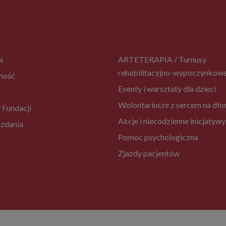
a
ARTETERAPIA / Turnusy
rehabilitacyjno-wypoczynkow
ność
Eventy i warsztaty dla dzieci
Wolontariusze z sercem na dło
 Fundacji
Akcje i niecodzienne inicjatywy
zdania
Pomoc psychologiczna
Zjazdy pacjentów