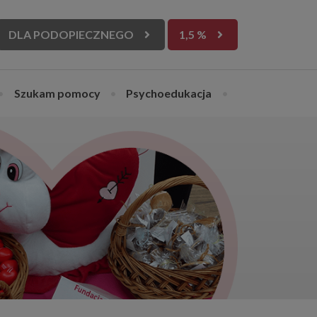
DLA PODOPIECZNEGO
1,5 %
•
Szukam pomocy
•
Psychoedukacja
•