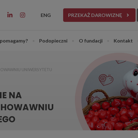
ENG
PRZEKAŻ DAROWIZNĘ
 pomagamy?
•
Podopieczni
•
O fundacji
•
Kontakt
CHOWAWNIU UNIWERSYTETU
NE NA
YCHOWAWNIU
EGO