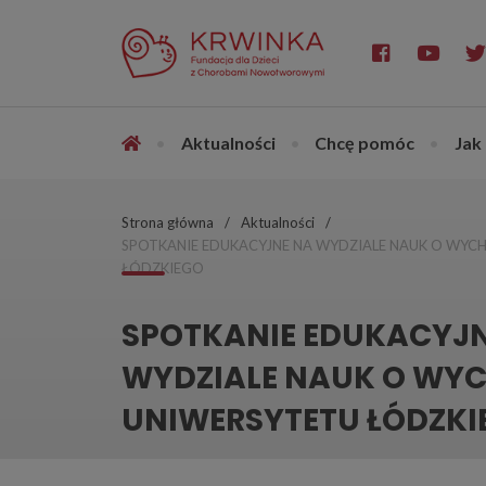
•
Aktualności
•
Chcę pomóc
•
Jak
Strona główna
Aktualności
SPOTKANIE EDUKACYJNE NA WYDZIALE NAUK O WY
ŁÓDZKIEGO
SPOTKANIE EDUKACYJ
WYDZIALE NAUK O W
UNIWERSYTETU ŁÓDZKI