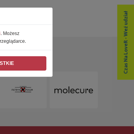
Czas Na LoveR - Weź udział
i
. Możesz
rzeglądarce.
STKIE