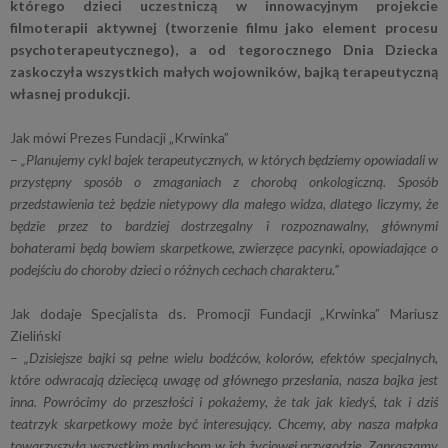
którego dzieci uczestniczą w innowacyjnym projekcie
filmoterapii aktywnej (tworzenie filmu jako element procesu
psychoterapeutycznego), a od tegorocznego Dnia Dziecka
zaskoczyła wszystkich małych wojowników, bajką terapeutyczną
własnej produkcji.
Jak mówi Prezes Fundacji „Krwinka”
–
„Planujemy cykl bajek terapeutycznych, w których będziemy opowiadali w
przystępny sposób o zmaganiach z chorobą onkologiczną. Sposób
przedstawienia też będzie nietypowy dla małego widza, dlatego liczymy, że
będzie przez to bardziej dostrzegalny i rozpoznawalny, głównymi
bohaterami będą bowiem skarpetkowe, zwierzęce pacynki, opowiadające o
podejściu do choroby dzieci o różnych cechach charakteru.”
Jak dodaje Specjalista ds. Promocji Fundacji „Krwinka” Mariusz
Zieliński
–
„Dzisiejsze bajki są pełne wielu bodźców, kolorów, efektów specjalnych,
które odwracają dziecięcą uwagę od głównego przesłania, nasza bajka jest
inna. Powrócimy do przeszłości i pokażemy, że tak jak kiedyś, tak i dziś
teatrzyk skarpetkowy może być interesujący. Chcemy, aby nasza małpka
towarzyszyła wszystkim maluchom w ich życiowej przygodzie. Zapraszamy