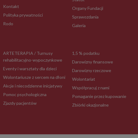
Kontakt
Organy Fundacji
Polityka prywatności
Sprawozdania
Rodo
Galeria
ARTETERAPIA / Turnusy
1,5 % podatku
rehabilitacyjno-wypoczynkowe
Darowizny finansowe
Eventy i warsztaty dla dzieci
Darowizny rzeczowe
Wolontariusze z sercem na dłoni
Wolontariat
Akcje i niecodzienne inicjatywy
Współpracuj z nami
Pomoc psychologiczna
Pomaganie przez kupowanie
Zjazdy pacjentów
Zbiórki okazjonalne