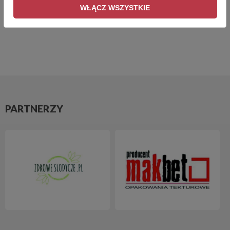
WŁĄCZ WSZYSTKIE
WRÓĆ
PARTNERZY