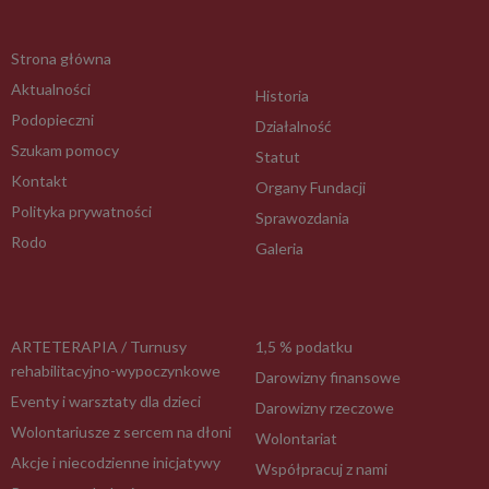
Strona główna
Aktualności
Historia
Podopieczni
Działalność
Szukam pomocy
Statut
Kontakt
Organy Fundacji
Polityka prywatności
Sprawozdania
Rodo
Galeria
ARTETERAPIA / Turnusy
1,5 % podatku
rehabilitacyjno-wypoczynkowe
Darowizny finansowe
Eventy i warsztaty dla dzieci
Darowizny rzeczowe
Wolontariusze z sercem na dłoni
Wolontariat
Akcje i niecodzienne inicjatywy
Współpracuj z nami