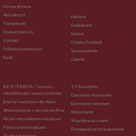
Strona główna
Aktualności
Historia
Podopieczni
Działalność
Szukam pomocy
Statut
Kontakt
Organy Fundacji
Polityka prywatności
Sprawozdania
Rodo
Galeria
ARTETERAPIA / Turnusy
1,5 % podatku
rehabilitacyjno-wypoczynkowe
Darowizny finansowe
Eventy i warsztaty dla dzieci
Darowizny rzeczowe
Wolontariusze z sercem na dłoni
Wolontariat
Akcje i niecodzienne inicjatywy
Współpracuj z nami
Pomoc psychologiczna
Pomaganie przez kupowanie
Zjazdy pacjentów