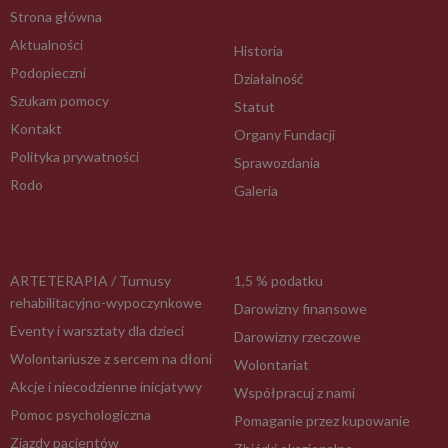
Strona główna
Aktualności
Historia
Podopieczni
Działalność
Szukam pomocy
Statut
Kontakt
Organy Fundacji
Polityka prywatności
Sprawozdania
Rodo
Galeria
ARTETERAPIA / Turnusy
1,5 % podatku
rehabilitacyjno-wypoczynkowe
Darowizny finansowe
Eventy i warsztaty dla dzieci
Darowizny rzeczowe
Wolontariusze z sercem na dłoni
Wolontariat
Akcje i niecodzienne inicjatywy
Współpracuj z nami
Pomoc psychologiczna
Pomaganie przez kupowanie
Zjazdy pacjentów