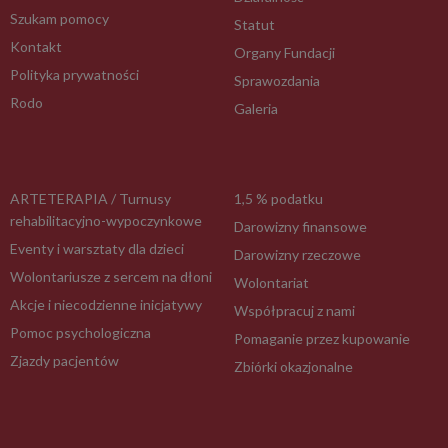
Szukam pomocy
Statut
Kontakt
Organy Fundacji
Polityka prywatności
Sprawozdania
Rodo
Galeria
ARTETERAPIA / Turnusy
1,5 % podatku
rehabilitacyjno-wypoczynkowe
Darowizny finansowe
Eventy i warsztaty dla dzieci
Darowizny rzeczowe
Wolontariusze z sercem na dłoni
Wolontariat
Akcje i niecodzienne inicjatywy
Współpracuj z nami
Pomoc psychologiczna
Pomaganie przez kupowanie
Zjazdy pacjentów
Zbiórki okazjonalne