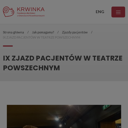
ENG
Strona główna
Jak pomagamy?
Zjazdy pacjentów
IX ZJAZD PACJENTÓW W TEATRZE POWSZECHNYM
IX ZJAZD PACJENTÓW W TEATRZE
POWSZECHNYM