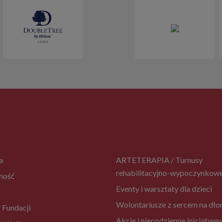
a
ARTETERAPIA / Turnusy
rehabilitacyjno-wypoczynkow
ność
Eventy i warsztaty dla dzieci
Wolontariusze z sercem na dło
 Fundacji
Akcje i niecodzienne inicjatywy