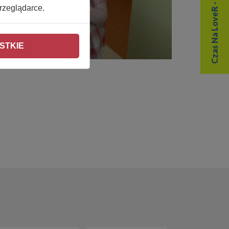
Czas Na LoveR - Weź udział
rzeglądarce.
STKIE