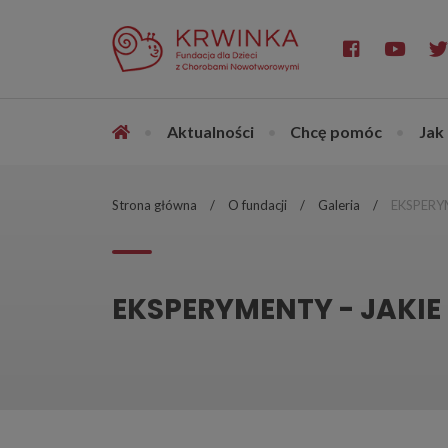
•
Aktualności
•
Chcę pomóc
•
Jak
Strona główna
O fundacji
Galeria
EKSPERY
EKSPERYMENTY - JAKIE