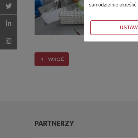
samodzielnie określić
USTAW
WRÓĆ
PARTNERZY