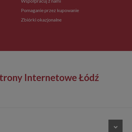
Współpracuj z nami
Pomaganie przez kupowanie
Zbiórki okazjonalne