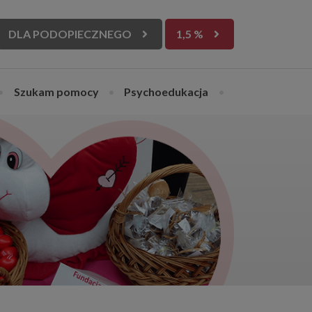
DLA PODOPIECZNEGO
1,5 %
•
Szukam pomocy
•
Psychoedukacja
•