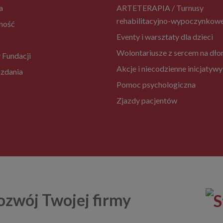
a
ARTETERAPIA / Turnusy
rehabilitacyjno-wypoczynkow
ność
Eventy i warsztaty dla dzieci
Wolontariusze z sercem na dło
 Fundacji
Akcje i niecodzienne inicjatywy
zdania
Pomoc psychologiczna
Zjazdy pacjentów
ozwój Twojej firmy