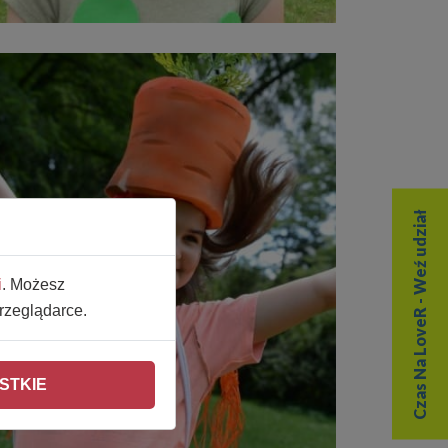
Czas Na LoveR - Weź udział
i
. Możesz
rzeglądarce.
STKIE