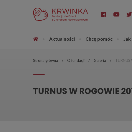
•
Aktualności
•
Chcę pomóc
•
Jak
Strona główna
O fundacji
Galeria
TURNUS 
TURNUS W ROGOWIE 20