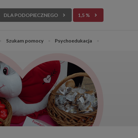
DLA PODOPIECZNEGO
1,5 %
•
Szukam pomocy
•
Psychoedukacja
•