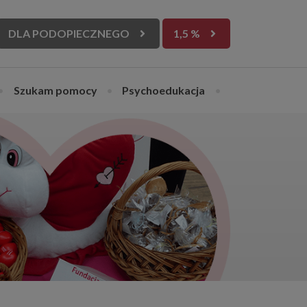
DLA PODOPIECZNEGO
1,5 %
•
Szukam pomocy
•
Psychoedukacja
•