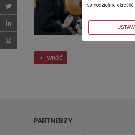
samodzielnie określić
USTAW
WRÓĆ
PARTNERZY