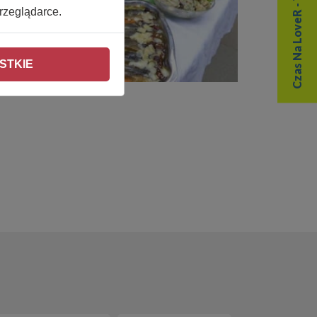
Czas Na LoveR - Weź udział
rzeglądarce.
STKIE