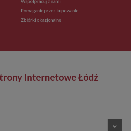
Współpracuj z nami
Pomaganie przez kupowanie
Zbiórki okazjonalne