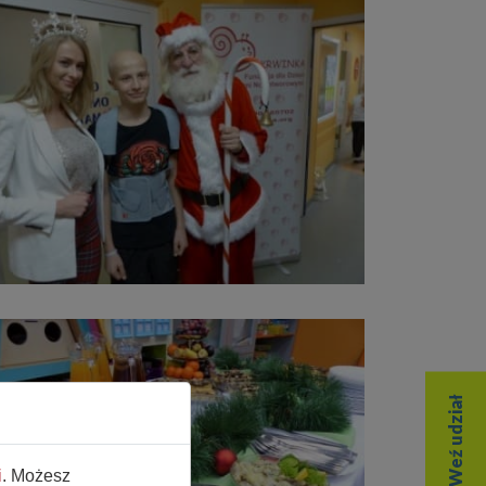
i
. Możesz