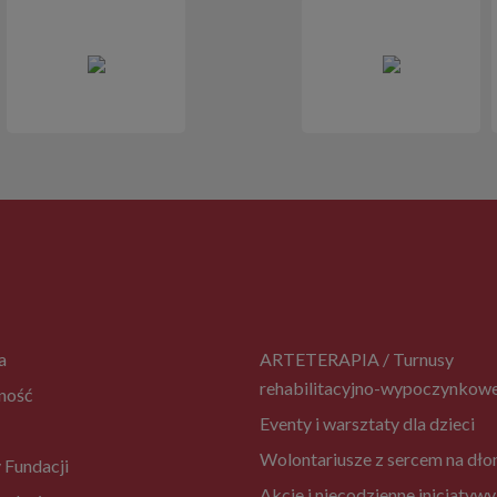
a
ARTETERAPIA / Turnusy
rehabilitacyjno-wypoczynkow
ność
Eventy i warsztaty dla dzieci
Wolontariusze z sercem na dło
 Fundacji
Akcje i niecodzienne inicjatywy