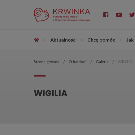
•
Aktualności
•
Chcę pomóc
•
Jak
Strona główna
O fundacji
Galeria
WIGILIA
WIGILIA