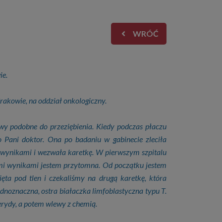
WRÓĆ
ie.
rakowie, na oddział onkologiczny.
wy podobne do przeziębienia. Kiedy podczas płaczu
Pani doktor. Ona po badaniu w gabinecie zleciła
z wynikami i wezwała karetkę. W pierwszym szpitalu
łymi wynikami jestem przytomna. Od początku jestem
ięta pod tlen i czekaliśmy na drugą karetkę, która
ednoznaczna, ostra białaczka limfoblastyczna typu T.
terydy, a potem wlewy z chemią.