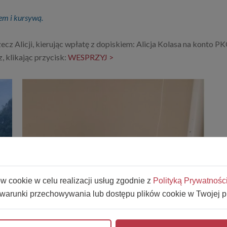
em i kursywą.
ecz Alicji, kierując wpłatę z dopiskiem: Alicja Kolasa na konto
, klikając przycisk:
WESPRZYJ >
ów cookie w celu realizacji usług zgodnie z
Polityką Prywatnośc
 warunki przechowywania lub dostępu plików cookie w Twojej p