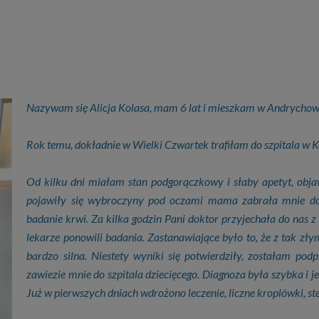
Nazywam się Alicja Kolasa, mam 6 lat i mieszkam w Andrychow
Rok temu, dokładnie w Wielki Czwartek trafiłam do szpitala w K
Od kilku dni miałam stan podgorączkowy i słaby apetyt, obja
pojawiły się wybroczyny pod oczami mama zabrała mnie do 
badanie krwi. Za kilka godzin Pani doktor przyjechała do nas 
lekarze ponowili badania. Zastanawiające było to, że z tak z
bardzo silna. Niestety wyniki się potwierdziły, zostałam podp
zawiezie mnie do szpitala dziecięcego. Diagnoza była szybka i j
Już w pierwszych dniach wdrożono leczenie, liczne kroplówki, s