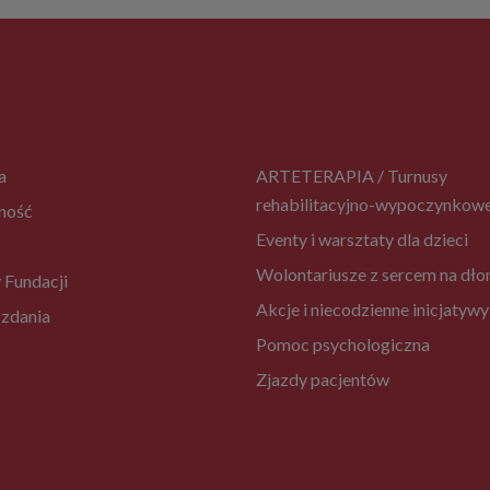
a
ARTETERAPIA / Turnusy
rehabilitacyjno-wypoczynkow
ność
Eventy i warsztaty dla dzieci
Wolontariusze z sercem na dło
 Fundacji
Akcje i niecodzienne inicjatywy
zdania
Pomoc psychologiczna
Zjazdy pacjentów