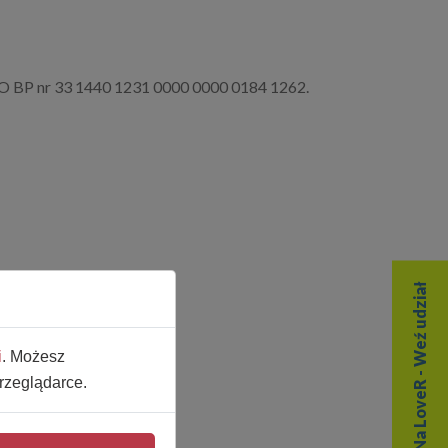
 PKO BP nr 33 1440 1231 0000 0000 0184 1262.
Czas Na LoveR - Weź udział
i
. Możesz
rzeglądarce.