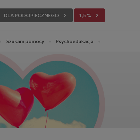
DLA PODOPIECZNEGO
1,5 %
•
Szukam pomocy
•
Psychoedukacja
•