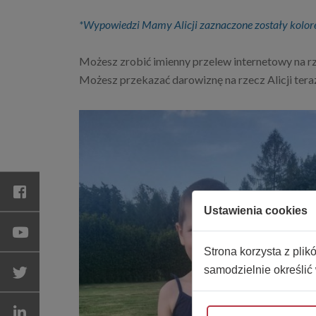
*Wypowiedzi Mamy Alicji zaznaczone zostały kolor
Możesz zrobić imienny przelew internetowy na rz
Możesz przekazać darowiznę na rzecz Alicji teraz
Ustawienia cookies
Strona korzysta z plik
samodzielnie określić