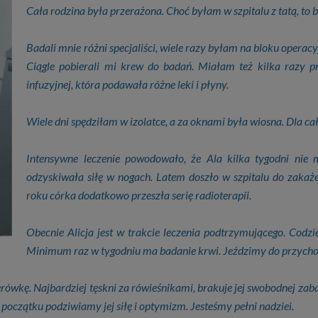
Cała rodzina była przerażona. Choć byłam w szpitalu z tatą, to 
Badali mnie różni specjaliści, wiele razy byłam na bloku operac
Ciągle pobierali mi krew do badań. Miałam też kilka razy 
infuzyjnej, która podawała różne leki i płyny.
Wiele dni spędziłam w izolatce, a za oknami była wiosna. Dla cał
Intensywne leczenie powodowało, że Ala kilka tygodni nie m
odzyskiwała siłę w nogach. Latem doszło w szpitalu do zakaże
roku córka dodatkowo przeszła serię radioterapii.
Obecnie Alicja jest w trakcie leczenia podtrzymującego. Codzi
Minimum raz w tygodniu ma badanie krwi. Jeździmy do przycho
wkę. Najbardziej tęskni za rówieśnikami, brakuje jej swobodnej zaba
oczątku podziwiamy jej siłę i optymizm. Jesteśmy pełni nadziei.