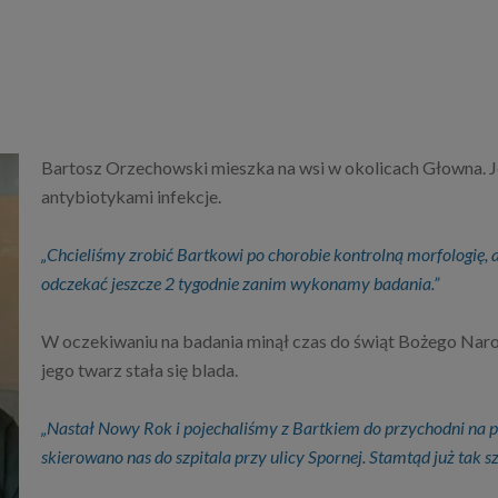
Bartosz Orzechowski mieszka na wsi w okolicach Głowna. J
antybiotykami infekcje.
„Chcieliśmy zrobić Bartkowi po chorobie kontrolną morfologię, a
odczekać jeszcze 2 tygodnie zanim wykonamy badania.”
W oczekiwaniu na badania minął czas do świąt Bożego Naro
jego twarz stała się blada.
„Nastał Nowy Rok i pojechaliśmy z Bartkiem do przychodni na po
skierowano nas do szpitala przy ulicy Spornej. Stamtąd już tak 