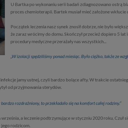
U Bartka po wykonaniu serii badań zdiagnozowano ostrą bia
proces chemioterapii. Bartek musiał mieć założone wkłucie c
Początek leczenia nasz synek znosił dobrze, nie było więk
że zaraz wrócimy do domu. Skończył przecież dopiero 5 lat i n
procedury medyczne przerażały nas wszystkich...
„W izolacji spędziliśmy ponad miesiąc. Było ciężko, także ze wz
infekcje jamy ustnej, czyli bardzo bolące afty. W trakcie ostatni
zytył od przyjmowania sterydów.
bardzo rozdrażniony, to przekładało się na komfort całej rodziny.”
września, a leczenie podtrzymujące w styczniu 2020 roku. Czuł si
 jego rodzicom.