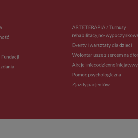
a
ARTETERAPIA / Turnusy
rehabilitacyjno-wypoczynkow
ność
Eventy i warsztaty dla dzieci
Wolontariusze z sercem na dło
 Fundacji
Akcje i niecodzienne inicjatywy
zdania
Pomoc psychologiczna
Zjazdy pacjentów