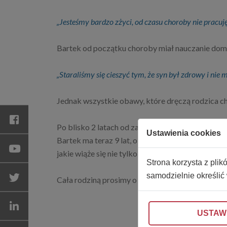
„Jesteśmy bardzo zżyci, od czasu choroby nie pracuj
Bartek od początku choroby miał nauczanie dom
„Staraliśmy się cieszyć tym, że syn był zdrowy i nie 
Jednak wszystkie obawy, które dręczą rodzica c
Po blisko 2 latach od zakończenia leczenia podt
Ustawienia cookies
Bartek ma teraz 9 lat, o wiele więcej rozumie i n
jakie wiąże się nie tylko z podaniem chemioterap
Strona korzysta z plik
samodzielnie określić
Cała rodziną prosimy o wsparcie dla naszego syn
USTAW