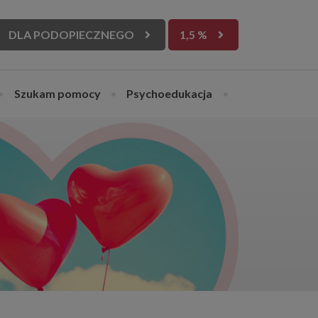
DLA PODOPIECZNEGO
1,5 %
•
Szukam pomocy
•
Psychoedukacja
•