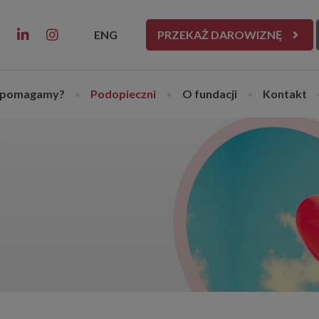
ENG
PRZEKAŻ DAROWIZNĘ
 pomagamy?
•
Podopieczni
•
O fundacji
•
Kontakt
i