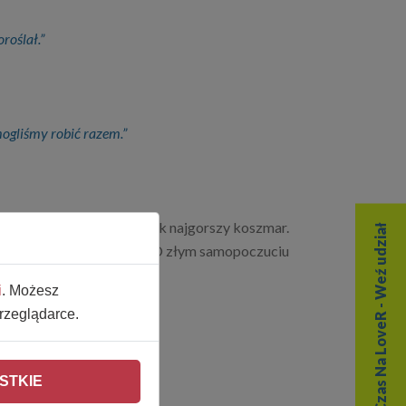
roślał.”
 mogliśmy robić razem.”
roby. Białaczka wróciła jak najgorszy koszmar.
Czas Na LoveR - Weź udział
 rodziny, szkoły i kolegów. O złym samopoczuciu
i
. Możesz
rzeglądarce.
STKIE