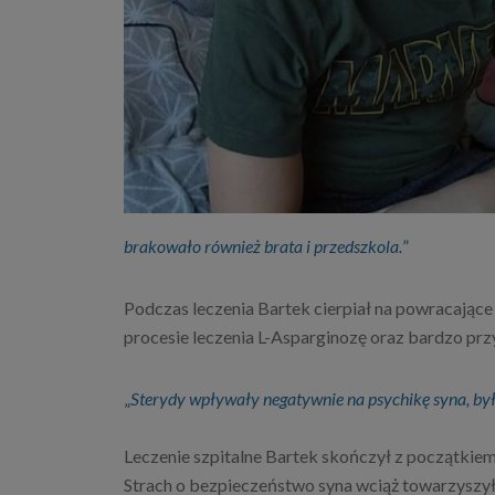
brakowało również brata i przedszkola.
”
Podczas leczenia Bartek cierpiał na powracające 
procesie leczenia L-Asparginozę oraz bardzo pr
„
Sterydy wpływały negatywnie na psychikę syna, był 
Leczenie szpitalne Bartek skończył z początkiem 
Strach o bezpieczeństwo syna wciąż towarzyszył