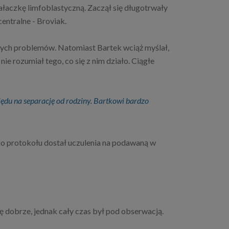
łaczkę limfoblastyczną. Zaczął się długotrwały
entralne - Broviak.
szych problemów. Natomiast Bartek wciąż myślał,
ie rozumiał tego, co się z nim działo. Ciągłe
ględu na separację od rodziny. Bartkowi bardzo
ego protokołu dostał uczulenia na podawaną w
ę dobrze, jednak cały czas był pod obserwacją.