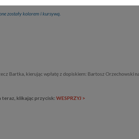
e zostały kolorem i kursywą.
zecz Bartka, kierując wpłatę z dopiskiem: Bartosz Orzechowski 
eraz, klikając przycisk:
WESPRZYJ >