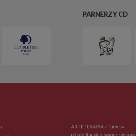
PARNERZY CD
a
ARTETERAPIA / Turnusy
rehabilitacyjno-wypoczynkow