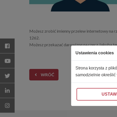
Możesz zrobić imienny przelew internetowy na 
1262.
Możesz przekazać darowiznę na rzecz Jakuba tera
Ustawienia cookies
Strona korzysta z plik
WRÓĆ
samodzielnie określić
USTAW