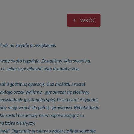
WRÓĆ
ł jak na zwykłe przeziębienie.
rwały około tygodnia. Zostaliśmy skierowani na
 ct.
Lekarze przekazali nam dramatyczną
zedł 8 godzinną operację. Guz móżdżku został
akiego oczekiwaliśmy - guz okazał się złośliwy.
naświetlanie (protonoterapię). Przed nami 6 tygodni
 aby mógł wrócić do pełnej sprawności. Rehabilitacja
żku został naruszony nerw odpowiadający za
 które nie słyszy.
hwili.
Ogromnie prosimy o wsparcie finansowe dla