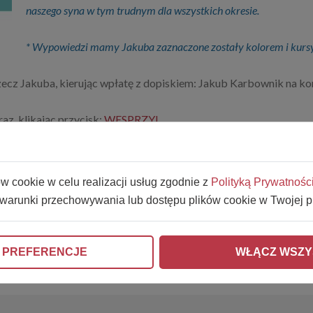
naszego syna w tym trudnym dla wszystkich okresie.
* Wypowiedzi mamy Jakuba zaznaczone zostały kolorem i kur
rzecz Jakuba, kierując wpłatę z dopiskiem: Jakub Karbownik na 
z, klikając przycisk:
WESPRZYJ
ów cookie w celu realizacji usług zgodnie z
Polityką Prywatnośc
 warunki przechowywania lub dostępu plików cookie w Twojej p
 PREFERENCJE
WŁĄCZ WSZY