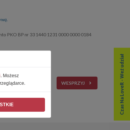
sywą
.
konto PKO BP nr 33 1440 1231 0000 0000 0184
Czas Na LoveR - Weź udział
i
. Możesz
WESPRZYJ
rzeglądarce.
STKIE