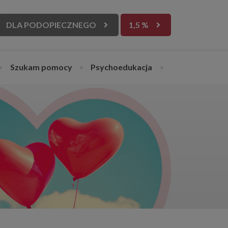
DLA PODOPIECZNEGO
1,5 %
•
Szukam pomocy
•
Psychoedukacja
•