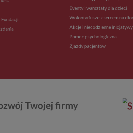
ność
Eventy i warsztaty dla dzieci
Wolontariusze z sercem na dło
 Fundacji
Akcje i niecodzienne inicjatywy
zdania
Pomoc psychologiczna
Zjazdy pacjentów
ozwój Twojej firmy