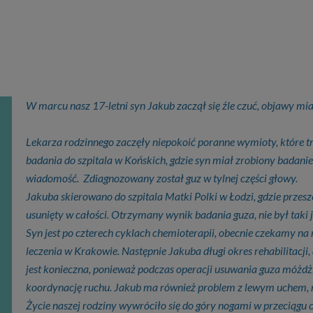
W marcu nasz 17-letni syn Jakub zaczął się źle czuć, objawy mia
Lekarza rodzinnego zaczęły niepokoić poranne wymioty, które t
badania do szpitala w Końskich, gdzie syn miał zrobiony badanie
wiadomość. Zdiagnozowany został guz w tylnej części głowy.
Jakuba skierowano do szpitala Matki Polki w Łodzi, gdzie przes
usunięty w całości. Otrzymany wynik badania guza, nie był taki j
Syn jest po czterech cyklach chemioterapii, obecnie czekamy na 
leczenia w Krakowie. Następnie Jakuba długi okres rehabilitacji,
jest konieczna, ponieważ podczas operacji usuwania guza móżd
koordynację ruchu. Jakub ma również problem z lewym uchem, na
Życie naszej rodziny wywróciło się do góry nogami w przeciągu c