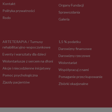
Kontakt
Organy Fundacji
Polityka prywatności
Sprawozdania
Rodo
Galeria
ARTETERAPIA / Turnusy
1,5 % podatku
rehabilitacyjno-wypoczynkowe
Darowizny finansowe
Eventy i warsztaty dla dzieci
Darowizny rzeczowe
Wolontariusze z sercem na dłoni
Wolontariat
Akcje i niecodzienne inicjatywy
Współpracuj z nami
Pomoc psychologiczna
Pomaganie przez kupowanie
Zjazdy pacjentów
Zbiórki okazjonalne