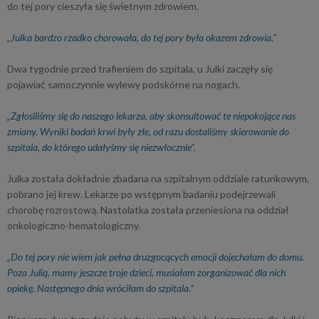
do tej pory cieszyła się świetnym zdrowiem.
„Julka bardzo rzadko chorowała, do tej pory była okazem zdrowia.”
Dwa tygodnie przed trafieniem do szpitala, u Julki zaczęły się
pojawiać samoczynnie wylewy podskórne na nogach.
„Zgłosiliśmy się do naszego lekarza, aby skonsultować te niepokojące nas
zmiany. Wyniki badań krwi były złe, od razu dostaliśmy skierowanie do
szpitala, do którego udałyśmy się niezwłocznie”.
Julka została dokładnie zbadana na szpitalnym oddziale ratunkowym,
pobrano jej krew. Lekarze po wstępnym badaniu podejrzewali
chorobę rozrostową. Nastolatka została przeniesiona na oddział
onkologiczno-hematologiczny.
„Do tej pory nie wiem jak pełna druzgocących emocji dojechałam do domu.
Poza Julią, mamy jeszcze troje dzieci, musiałam zorganizować dla nich
opiekę. Następnego dnia wróciłam do szpitala.”