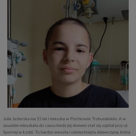
Julia Jezierska ma 15 lat i mieszka w Piotrkowie Trybunalskim. A w
zasadzie mieszkała do czasu kiedy jej domem stał się szpital przy ul.
Spornej w Łodzi. To bardzo wesoła i uśmiechnięta dziewczyna, która