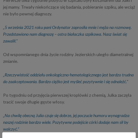
Pierwsze dwa tygodnie pobytu w szpitalu były koszmarem dla Julki i
jej mamy. Trwały niekończące się badania, pobieranie szpiku, ale wciąż
nie było pewnej diagnozy.
„5 września 2021 roku pani Ordynator zaprosiła mnie i męża na rozmowę.
Przedstawiono nam diagnozę – ostra białaczka szpikowa. Nasz świat się
zawalił.”
Od wspomnianego dnia życie rodziny Jezierskich uległo diametralnej
zmianie.
„Rzeczywistość oddziału onkologiczno-hematologicznego jest bardzo trudna
do zaakceptowania. Bardzo ciężko jest myśleć pozytywnie i się odnaleźć.”
Po tygodniu od przyjęcia pierwszej kroplówki z chemią, Julka zaczęła
tracić swoje długie gęste włosy.
„Na chwilę obecną Julia czuje się dobrze, jej poczucie humoru wynagradza
naszej rodzinie bardzo wiele. Pozytywne podejście córki dodaje nam sił by
walczyć.”