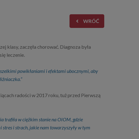
WRÓĆ
zej klasy, zaczęła chorować. Diagnoza była
ię leczenie.
 wszelkimi powikłaniami i efektami ubocznymi, aby
liźniaczka.”
iącach radości w 2017 roku, tuż przed Pierwszą
a trafiła w ciężkim stanie na OIOM, gdzie
stres i strach, jakie nam towarzyszyły w tym