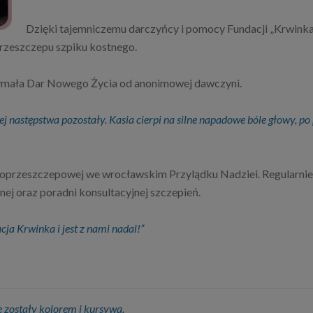
Dzięki tajemniczemu darczyńcy i pomocy Fundacji „Krwinka”
rzeszczepu szpiku kostnego.
rzymała Dar Nowego Życia od anonimowej dawczyni.
ej następstwa pozostały. Kasia cierpi na silne napadowe bóle głowy, po
 poprzeszczepowej we wrocławskim Przylądku Nadziei. Regularnie 
nej oraz poradni konsultacyjnej szczepień.
ja Krwinka i jest z nami nadal!”
zostały kolorem i kursywą.