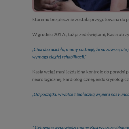
któremu bezpiecznie została przygotowana do p
W grudniu 2017r., tuż przed świętami, Kasia ot
„Choroba ucichła, mamy nadzieję, że na zawsze, ale j
wymaga ciągłej rehabilitacji.”
Kasia wciąż musi jeździć na kontrole do poradni
neurologicznej, kardiologicznej, endokrynologicz
„Od początku w walce z białaczką wspiera nas Fundac
* Cytowane wypowiedzi mamy Kasi wyszczególnione 