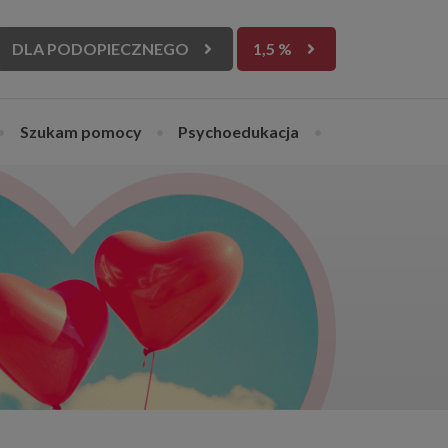
DLA PODOPIECZNEGO
1,5 %
•
Szukam pomocy
•
Psychoedukacja
•