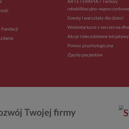
a
ARTETERAPIA / Turnusy
rehabilitacyjno-wypoczynkow
ność
Eventy i warsztaty dla dzieci
Wolontariusze z sercem na dło
 Fundacji
Akcje i niecodzienne inicjatywy
zdania
Pomoc psychologiczna
Zjazdy pacjentów
ozwój Twojej firmy