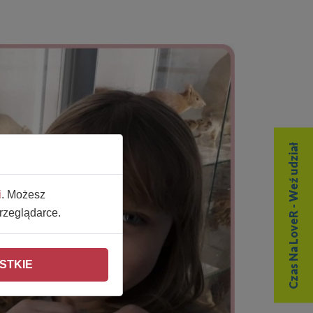
Czas Na LoveR - Weź udział
i
. Możesz
rzeglądarce.
STKIE