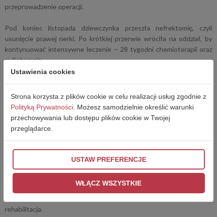
przeprowadzenie operacji.
Pod koniec listopada dziewczynka przeszła nefrektomię, czyli
usunięcie prawej nerki. Po krótkiej przerwie wróciła na oddział, by
kontynuować intensywne leczenie – 28 tygodni chemioterapii oraz
radioterapię.
Ustawienia cookies
Do tej pory przeszła liczne, obciążające zabiegi: biopsje szpiku, kości i
guza, kilka rezonansów magnetycznych, tomografię komputerową,
Strona korzysta z plików cookie w celu realizacji usług zgodnie z
operację usunięcia nerki, radioterapię oraz założenie kilku dojść
Polityką Prywatności
. Możesz samodzielnie określić warunki
centralnych. Większość z nich wymagała znieczulenia ogólnego.
przechowywania lub dostępu plików cookie w Twojej
Mimo tak trudnej drogi, Kornelia każdego dnia zaskakuje wszystkich
przeglądarce.
swoją siłą.
„Nawet kiedy my byliśmy załamani kolejnymi złymi
wiadomościami, ona zawsze była uśmiechnięta”
– mówią rodzice.
USTAW PREFERENCJE
Obecnie nowotwór opuścił lewą nerkę, jednak w klatce piersiowej
nadal widoczne są zmiany. Dziewczynka jest w trakcie leczenia i
WŁĄCZ WSZYSTKIE
oczekuje na kolejny rezonans, który pokaże jego efekty. Przed nią
jeszcze długa droga – dalsza chemia, możliwe kolejne operacje i
rehabilitacja.