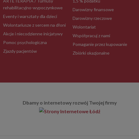
ARTETERAPIA / Turnusy
1,5 % podatku
rehabilitacyjno-wypoczynkowe
Darowizny finansowe
Eventy i warsztaty dla dzieci
Darowizny rzeczowe
Wolontariusze z sercem na dłoni
Wolontariat
Akcje i niecodzienne inicjatywy
Współpracuj z nami
Pomoc psychologiczna
Pomaganie przez kupowanie
Zjazdy pacjentów
Zbiórki okazjonalne
Dbamy o internetowy rozwój Twojej firmy