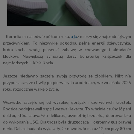
Kornelia ma zaledwie półtora roku,
a ju
ż mierzy się z najtrudniejszym
przeciwnikiem. To niezwykle pogodna, pełna energii dziewczynka,
która kocha wodę, piosenki, zabawę w chowanego i układanie
klocków. Największą sympatią darzy bohaterkę książeczek dla
najmłodszych –
Kicia Kocia
.
Jeszcze niedawno zaczęła swoją przygodę ze żłobkiem. Nikt nie
przypuszczał, że chwilę po pierwszych urodzinach, we wrześniu 2025
roku, rozpocznie walkę o życie.
Wszystko zaczęło się od wysokiej gorączki i czerwonych krostek.
Rodzice podejrzewali ospę i wezwali lekarza. To właśnie czujność pani
doktor, która zauważyła delikatną asymetrię brzuszka, doprowadziła
do wykonania USG. Diagnoza była druzgocąca – ogromny guz prawej
nerki. Dalsze badania wykazały, że nowotwór ma aż 12 cm przy 80 cm