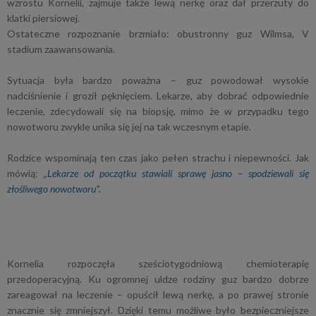
wzrostu Kornelii, zajmuje także lewą nerkę oraz dał przerzuty do
klatki piersiowej.
Ostateczne rozpoznanie brzmiało: obustronny guz Wilmsa, V
stadium zaawansowania.
Sytuacja była bardzo poważna – guz powodował wysokie
nadciśnienie i groził pęknięciem. Lekarze, aby dobrać odpowiednie
leczenie, zdecydowali się na biopsję, mimo że w przypadku tego
nowotworu zwykle unika się jej na tak wczesnym etapie.
Rodzice wspominają ten czas jako pełen strachu i niepewności. Jak
mówią:
„Lekarze od początku stawiali sprawę jasno – spodziewali się
złośliwego nowotworu”.
Kornelia rozpoczęła sześciotygodniową chemioterapię
przedoperacyjną. Ku ogromnej uldze rodziny guz bardzo dobrze
zareagował na leczenie – opuścił lewą nerkę, a po prawej stronie
znacznie się zmniejszył. Dzięki temu możliwe było bezpieczniejsze