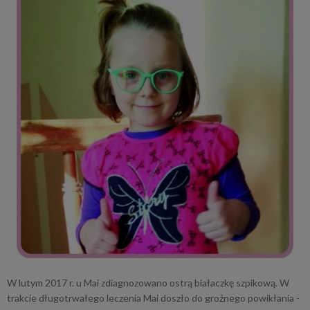
W lutym 2017 r. u Mai zdiagnozowano ostrą białaczkę szpikową. W
trakcie długotrwałego leczenia Mai doszło do groźnego powikłania -