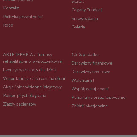
Statut
Kontakt
Organy Fundacji
Polityka prywatności
Sprawozdania
Rodo
Galeria
ARTETERAPIA / Turnusy
1,5 % podatku
rehabilitacyjno-wypoczynkowe
Darowizny finansowe
Eventy i warsztaty dla dzieci
Darowizny rzeczowe
Wolontariusze z sercem na dłoni
Wolontariat
Akcje i niecodzienne inicjatywy
Współpracuj z nami
Pomoc psychologiczna
Pomaganie przez kupowanie
Zjazdy pacjentów
Zbiórki okazjonalne