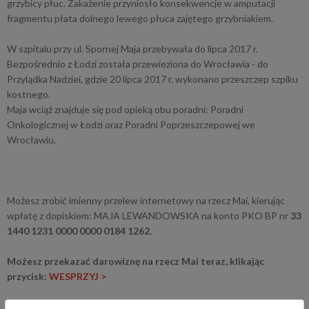
grzybicy płuc. Zakażenie przyniosło konsekwencje w amputacji
fragmentu płata dolnego lewego płuca zajętego grzybniakiem.
W szpitalu przy ul. Spornej Maja przebywała do lipca 2017 r.
Bezpośrednio z Łodzi została przewieziona do Wrocławia - do
Przylądka Nadziei, gdzie 20 lipca 2017 r. wykonano przeszczep szpiku
kostnego.
Maja wciąż znajduje się pod opieką obu poradni: Poradni
Onkologicznej w Łodzi oraz Poradni Poprzeszczepowej we
Wrocławiu.
Możesz zrobić imienny przelew internetowy na rzecz Mai, kierując
wpłatę z dopiskiem: MAJA LEWANDOWSKA na konto PKO BP nr
33
1440 1231 0000 0000 0184 1262.
Możesz przekazać darowiznę na rzecz Mai teraz, klikając
przycisk:
WESPRZYJ >