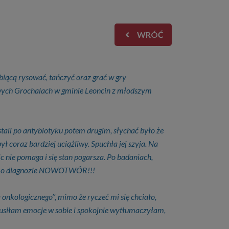
WRÓĆ
biącą rysować, tańczyć oraz grać w gry
wych Grochalach w gminie Leoncin z młodszym
stali po antybiotyku potem drugim, słychać było że
ył coraz bardziej uciążliwy. Spuchła jej szyja. Na
c nie pomaga i się stan pogarsza. Po badaniach,
nie o diagnozie NOWOTWÓR!!!
onkologicznego’’, mimo że ryczeć mi się chciało,
 Dusiłam emocje w sobie i spokojnie wytłumaczyłam,