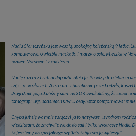
Nadia Słomczyńska jest wesołą, spokojną koleżeńską 9 latką. Lu
komputerowe. Uwielbia maskotki i marzy o psie. Mieszka w No
bratem Natanem i z rodzicami.
Nadię razem z bratem dopadła infekcja. Po wizycie u lekarza do
rzęzi im w płucach. Ale u córci choroba nie przechodziła, kaszel b
drugi dzień pojechaliśmy sami na SOR uważaliśmy, że leczenie ni
tomografii, usg, badaniach krwi… ordynator poinformował m
Chyba już się we mnie załączył ja to nazywam ,,syndrom rodzica 
wiedziałam, że za chwile wejdę do sali i tylko wystraszę Nadie.
że jedziemy do specjalnego szpitala żeby tam ją wyleczyli.