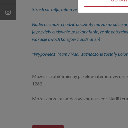
Strach nie mija, mimo że Nadia jest już na leczeniu po
Nadia nie może chodzić do szkoły ma zakaz od lekarza
ją przyjęły cudownie, przekonała się, że nie potrzeb
wakacje dwóch kolegów z oddziału :-)
*Wypowiedzi Mamy Nadii zaznaczone zostały kolor
Możesz zrobić imienny przelew internetowy na r
1262.
Możesz przekazać darowiznę na rzecz Nadii teraz