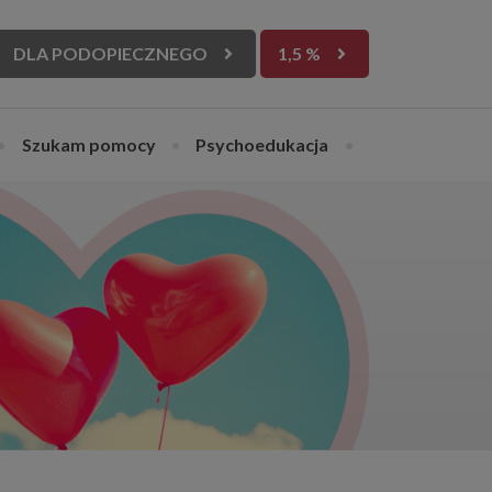
DLA PODOPIECZNEGO
1,5 %
•
Szukam pomocy
•
Psychoedukacja
•