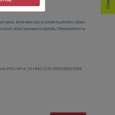
est sama. Była dwa razy w szkole na pikniku i dzieci
 ciocie i dzieci poznane w szpitalu. Odwiedziliśmy w
 konto PKO BP nr 33 1440 1231 0000 0000 0184