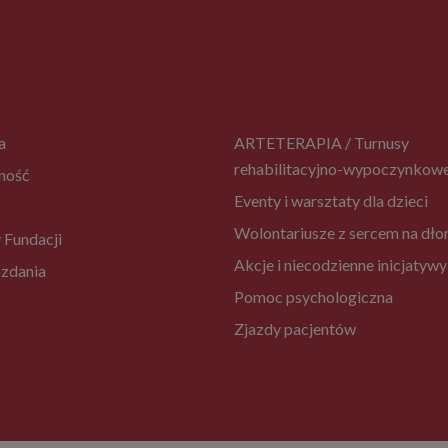
a
ARTETERAPIA / Turnusy
rehabilitacyjno-wypoczynkow
ność
Eventy i warsztaty dla dzieci
Wolontariusze z sercem na dło
 Fundacji
Akcje i niecodzienne inicjatywy
zdania
Pomoc psychologiczna
Zjazdy pacjentów