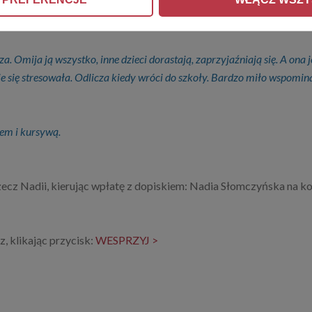
dtrzymującym to dalej boję się, oby już nigdy więcej nie wróciło to zło.
. Omija ją wszystko, inne dzieci dorastają, zaprzyjaźniają się. A ona j
nie się stresowała. Odlicza kiedy wróci do szkoły. Bardzo miło wspomina
em i kursywą.
zecz Nadii, kierując wpłatę z dopiskiem: Nadia Słomczyńska na
, klikając przycisk:
WESPRZYJ >