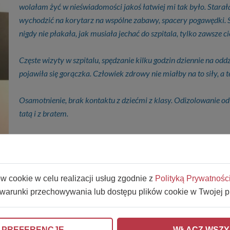
wolałam żyć w nieświadomości jakoś łatwiej mi tak było. Starał
wychodzić na korytarz na wspólne zabawy, spacery pogawędki. Sz
nigdy nie płakała, jak musiała jechać do szpitala, tylko zawsze c
Częste wizyty w szpitalu, spędzanie kilku godzin dziennie na odd
pojawiła się gorączka. Człowiek zdrowy nie miałby na to siły, a t
Osamotnienie, brak kontaktu z dziećmi z klasy. Odizolowanie od
tatą i z bratem.
Pytanie dlaczego spotkało to nasze dziecko?
Musieliśmy nauczyć się poukładać nasze życie na nowo. Nic nie j
ów cookie w celu realizacji usług zgodnie z
Polityką Prywatnośc
możemy wspomagać ją w tej ciężkiej walce.
 warunki przechowywania lub dostępu plików cookie w Twojej p
Co miesiąc jeździmy na usg oraz do przychodni onkologicznej. Co
Potrzebuje rehabilitacji, a dopiero na wiosnę będzie chodzić na o
 PREFERENCJE
WŁĄCZ WSZY