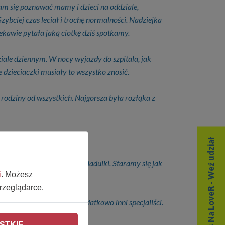
am się poznawać mamy i dzieci na oddziale,
ybciej czas leciał i trochę normalności. Nadziejka
iekawie pytała jaką ciotkę dziś spotkamy.
ziale dziennym. W nocy wyjazdy do szpitala, jak
e dzieciaczki musiały to wszystko znosić.
 rodziny od wszystkich. Najgorsza była rozłąka z
Czas Na LoveR - Weź udział
est ważne jedynie zdrowie Nadulki. Staramy się jak
i
. Możesz
rzeglądarce.
 tydzień pobranie krwi. Dodatkowo inni specjaliści.
ddział dzienny 6 tygodni.
STKIE