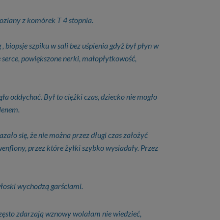
lany z komórek T 4 stopnia.
, biopsje szpiku w sali bez uśpienia gdyż był płyn w
e serce, powiększone nerki, małopłytkowość,
gła oddychać. Był to ciężki czas, dziecko nie mogło
tlenem.
azało się, że nie można przez długi czas założyć
wenflony, przez które żyłki szybko wysiadały. Przez
 włoski wychodzą garściami.
 często zdarzają wznowy wolałam nie wiedzieć,