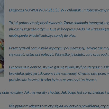
Diagnoza NOWOTWÓR ZŁOŚLIWY chłoniak limfoblastyczny roz
Tu już potoczyło się błyskawicznie. Znowu badania tomograf, usg 
płucach i zagrażało życiu. Guz w śródpiersiu 430 ml. Przesunięt
neutropenia. Musieli założyć sondę do płuc.
Przez tydzień córcia była w pozycji pół siedzącej, jedynie tak mo
się ruszyć, wstać ani położyć. Wszystko ją bolało, cały czas pod 
Leczenie szło dobrze, szybko guz się zmniejszył po sterydach. Ok
browiaka, gdyż jest skrzep w żyle ramiennej. Chemia szła przez 
prawie całe leczenie trzeba było brać zastrzyki w brzuch.
z dnia na dzień. Jak nie ma siły chodzić. Jak buzia jest coraz bledsza i
Nie pytałam lekarza o to czy się da wyleczyć o powikłania, czy