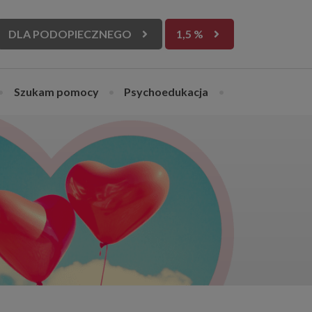
DLA PODOPIECZNEGO
1,5 %
•
Szukam pomocy
•
Psychoedukacja
•