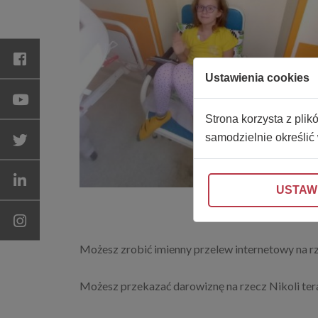
Ustawienia cookies
Strona korzysta z plik
samodzielnie określić
USTAW
Możesz zrobić imienny przelew internetowy na r
Możesz przekazać darowiznę na rzecz Nikoli tera