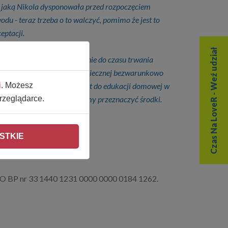
y, jaką Nikola dysponowała przed rozpoczęciem
du - teraz trzeba o to walczyć, pomimo że jest to
eptacji.
Czas Na LoveR - Weź udział
 rosnąć wprost proporcjonalnie do czasu trwania
y do szpitala, kontynuacja koniecznej bezwarunkowo
omieszczeniach, czy też sprzęt do edukacji domowej w
i
. Możesz
rzeglądarce.
 w pierwszej kolejności chcemy przeznaczyć środki.
STKIE
.
 PKO BP nr 33 1440 1231 0000 0000 0184 1262.