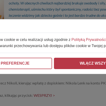
ochoty. W obecnych chwilach najbardziej brakuje swobody i sił
chemioterapii, uśmiechu który był spontaniczny, radości bez powo
leczenie widzimy jak dziecko gaśnie i to jest bardzo trudne do akc
Widzimy, że koszty leczenia a raczej obsługi leczenia zaczynają
leczenia. Co wizyta nowe leki raz droższe, raz tańsze. Przejazd
ów cookie w celu realizacji usług zgodnie z
rehabilitacji, która teraz musi się odbywać w indywidualnych p
Polityką Prywatnośc
 warunki przechowywania lub dostępu plików cookie w Twojej p
postaci komputera, to najpilniejsze potrzeby na początek i na to
Liczymy na pomoc fundacji i z góry bardzo dziękujemy.
 PREFERENCJE
WŁĄCZ WSZY
*Wypowiedzi Taty Nikoli zaznaczone zostały kolorem i kursywą
zecz Nikoli, kierując wpłatę z dopiskiem: Nikola Lenk na konto
z, klikając przycisk:
WESPRZYJ >