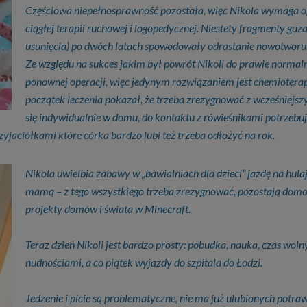
Częściowa niepełnosprawność pozostała, więc Nikola wymaga op
ciągłej terapii ruchowej i logopedycznej. Niestety fragmenty gu
usunięcia) po dwóch latach spowodowały odrastanie nowotworu
Ze względu na sukces jakim był powrót Nikoli do prawie normalne
ponownej operacji, więc jedynym rozwiązaniem jest chemioterap
początek leczenia pokazał, że trzeba zrezygnować z wcześniejs
się indywidualnie w domu, do kontaktu z rówieśnikami potrzeb
jaciółkami które córka bardzo lubi też trzeba odłożyć na rok.
Nikola uwielbia zabawy w „bawialniach dla dzieci” jazdę na hulaj
mamą – z tego wszystkiego trzeba zrezygnować, pozostają domowe
projekty domów i świata w Minecraft.
Teraz dzień Nikoli jest bardzo prosty: pobudka, nauka, czas wo
nudnościami, a co piątek wyjazdy do szpitala do Łodzi.
Jedzenie i picie są problematyczne, nie ma już ulubionych potraw