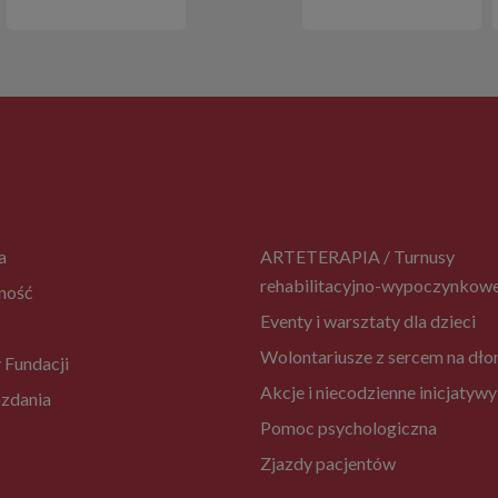
a
ARTETERAPIA / Turnusy
rehabilitacyjno-wypoczynkow
ność
Eventy i warsztaty dla dzieci
Wolontariusze z sercem na dło
 Fundacji
Akcje i niecodzienne inicjatywy
zdania
Pomoc psychologiczna
Zjazdy pacjentów