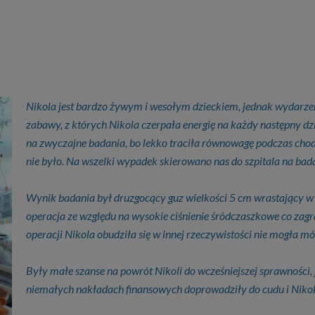
Nikola jest bardzo żywym i wesołym dzieckiem, jednak wydarzen
zabawy, z których Nikola czerpała energię na każdy następny dzi
na zwyczajne badania, bo lekko traciła równowagę podczas cho
nie było. Na wszelki wypadek skierowano nas do szpitala na ba
Wynik badania był druzgocący guz wielkości 5 cm wrastający 
operacja ze względu na wysokie ciśnienie śródczaszkowe co zagraż
operacji Nikola obudziła się w innej rzeczywistości nie mogła mó
Były małe szanse na powrót Nikoli do wcześniejszej sprawności,
niemałych nakładach finansowych doprowadziły do cudu i Nikola 