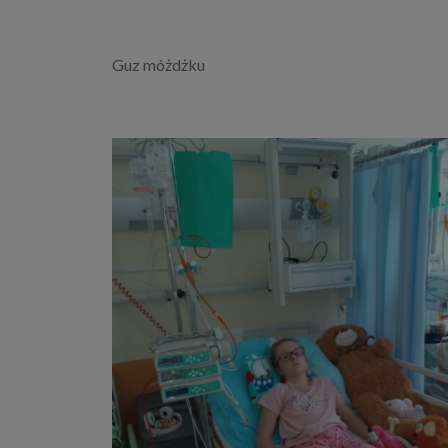
Guz móżdżku