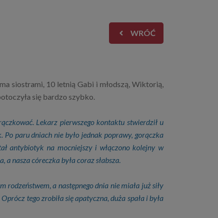
WRÓĆ
a siostrami, 10 letnią Gabi i młodszą, Wiktorią,
 potoczyła się bardzo szybko.
ączkować. Lekarz pierwszego kontaktu stwierdził u
k. Po paru dniach nie było jednak poprawy, gorączka
stał antybiotyk na mocniejszy i włączono kolejny w
a, a nasza córeczka była coraz słabsza.
im rodzeństwem, a następnego dnia nie miała już siły
Oprócz tego zrobiła się apatyczna, duża spała i była