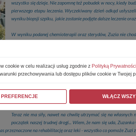
wszystko się dzieje. Nie zapomnę też pobudek w nocy, kiedy budz
pierwszego etapu leczenia. Wyczekiwany dzień odkąd usłysze
wyniku biopsji szpiku, jakie zostanie podjęte dalsze leczenie oraz
W wyniku podanej chemioterapii oraz sterydów, Zuzia nie chodzi
Dodatkowo córka ma ranę pomiędzy pośladkami, która słabo się 
towarzyszące zaparcia nie pomagają. Nasza córeczka jest zmę
czas przy Zuzi, praca zawodowa zeszła na drugi plan. Widzę, j
towarzyskiego i ruchliwego dziecka zamknęła się w sobie. N
ów cookie w celu realizacji usług zgodnie z
Polityką Prywatnośc
innymi osobami. Tęskni za domem, swoim przedszkolem i rodzin
 warunki przechowywania lub dostępu plików cookie w Twojej p
Ulubione zajęcie Zuzi to budowanie torów przeszkód i tuneli
 PREFERENCJE
WŁĄCZ WSZY
ajnodze, szaleństwo na placu zabaw - ruch to Jej żywioł.
Teraz nie ma siły, nawet na chwilę utrzymać się na własnych nó
początek naszej trudnej drogi... Wiem, że nam się uda, Zuzanka
s przeznaczone na rehabilitację oraz leki - wszystko co pomoże Zuzi z