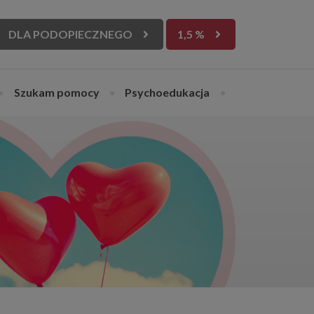
DLA PODOPIECZNEGO
1,5 %
•
Szukam pomocy
•
Psychoedukacja
•