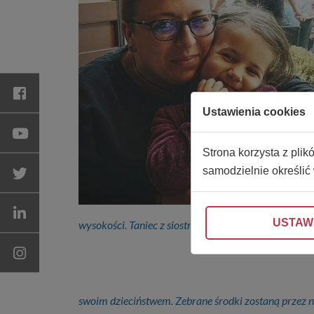
Ustawienia cookies
Strona korzysta z plik
samodzielnie określić
USTAW
wysokości. Taniec z siostrami i wygłupy, jazda na hul
swoim dzieciństwem. Zebrane środki zostaną przez na