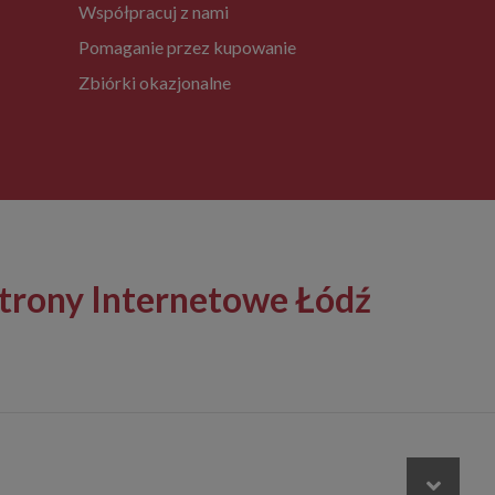
Współpracuj z nami
Pomaganie przez kupowanie
Zbiórki okazjonalne