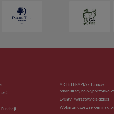
a
ARTETERAPIA / Turnusy
rehabilitacyjno-wypoczynkow
ność
Eventy i warsztaty dla dzieci
Wolontariusze z sercem na dło
 Fundacji