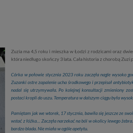
Zuzia ma 4,5 roku i mieszka w Łodzi z rodzicami oraz dwiem
która niedługo skończy 3 lata. Cała historia z chorobą Zuzi
Córka w połowie stycznia 2023 roku zaczęła nagle wysoko gor
Zuzanki ostre zapalenie ucha środkowego i przepisał antybioty
nadal się utrzymywała. Po kolejnej konsultacji zmieniony zo
postaci kropli do uszu. Temperatura w dalszym ciągu była wysok
Pamiętam jak we wtorek, 17 stycznia, bawiła się jeszcze ze swo
wstać z łóżka… Zaczęła narzekać na ból w okolicy lewego żebra. 
bardzo blada. Nie miała w ogóle apetytu.