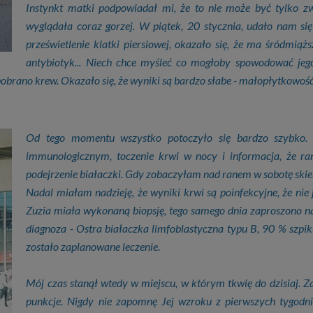
Instynkt matki podpowiadał mi, że to nie może być tylko zw
wyglądała coraz gorzej. W piątek, 20 stycznia, udało nam si
prześwietlenie klatki piersiowej, okazało się, że ma śródmiąż
antybiotyk... Niech chce myśleć co mogłoby spowodować jego
pobrano krew. Okazało się, że wyniki są bardzo słabe - małopłytkowoś
Od tego momentu wszystko potoczyło się bardzo szybko.
immunologicznym, toczenie krwi w nocy i informacja, że ran
podejrzenie białaczki. Gdy zobaczyłam nad ranem w sobotę ski
Nadal miałam nadzieję, że wyniki krwi są poinfekcyjne, że nie 
Zuzia miała wykonaną biopsję, tego samego dnia zaproszono n
diagnoza - Ostra białaczka limfoblastyczna typu B, 90 % szpi
zostało zaplanowane leczenie.
Mój czas stanął wtedy w miejscu, w którym tkwię do dzisiaj. Za 
punkcje. Nigdy nie zapomnę Jej wzroku z pierwszych tygodni 