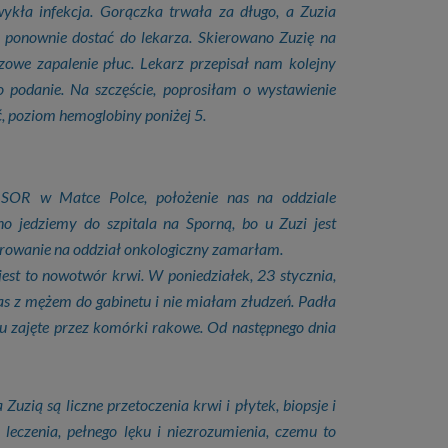
ykła infekcja. Gorączka trwała za długo, a Zuzia
ę ponownie dostać do lekarza. Skierowano Zuzię na
szowe zapalenie płuc. Lekarz przepisał nam kolejny
 podanie. Na szczęście, poprosiłam o wystawienie
ć, poziom hemoglobiny poniżej 5.
 SOR w Matce Polce, położenie nas na oddziale
o jedziemy do szpitala na Sporną, bo u Zuzi jest
erowanie na oddział onkologiczny zamarłam.
jest to nowotwór krwi. W poniedziałek, 23 stycznia,
as z mężem do gabinetu i nie miałam złudzeń. Padła
ku zajęte przez komórki rakowe. Od następnego dnia
Zuzią są liczne przetoczenia krwi i płytek, biopsje i
leczenia, pełnego lęku i niezrozumienia, czemu to