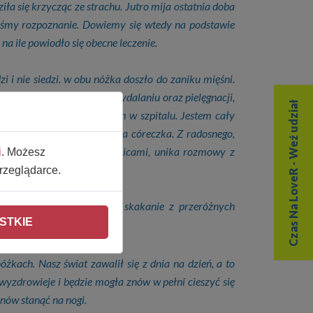
iła się krzycząc ze strachu. Jutro mija ostatnia doba
liśmy rozpoznanie. Dowiemy się wtedy na podstawie
 na ile powiodło się obecne leczenie.
 i nie siedzi. w obu nóżka doszło do zaniku mięśni.
goi. Powoduje ból przy wydalaniu oraz pielęgnacji,
Czas Na LoveR - Weź udział
czona psychicznie pobytem w szpitalu. Jestem cały
ak bardzo zmieniła się moja córeczka. Z radosnego,
awiązuję kontakt tylko rodzicami, unika rozmowy z
i
. Możesz
ą.
rzeglądarce.
, gdzie najważniejsze jest skakanie z przeróżnych
STKIE
żkach. Nasz świat zawalił się z dnia na dzień, a to
 wyzdrowieje i będzie mogła znów w pełni cieszyć się
nów stanąć na nogi.