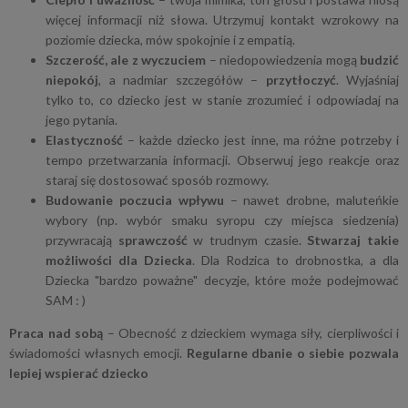
więcej informacji niż słowa. Utrzymuj kontakt wzrokowy na
poziomie dziecka, mów spokojnie i z empatią.
Szczerość, ale z wyczuciem
– niedopowiedzenia mogą
budzić
niepokój
, a nadmiar szczegółów –
przytłoczyć
. Wyjaśniaj
tylko to, co dziecko jest w stanie zrozumieć i odpowiadaj na
jego pytania.
Elastyczność
– każde dziecko jest inne, ma różne potrzeby i
tempo przetwarzania informacji. Obserwuj jego reakcje oraz
staraj się dostosować sposób rozmowy.
Budowanie poczucia wpływu
– nawet drobne, maluteńkie
wybory (np. wybór smaku syropu czy miejsca siedzenia)
przywracają
sprawczość
w trudnym czasie.
Stwarzaj takie
możliwości dla Dziecka
. Dla Rodzica to drobnostka, a dla
Dziecka "bardzo poważne" decyzje, które może podejmować
SAM : )
Praca nad sobą
– Obecność z dzieckiem wymaga siły, cierpliwości i
świadomości własnych emocji.
Regularne dbanie o siebie pozwala
lepiej wspierać dziecko