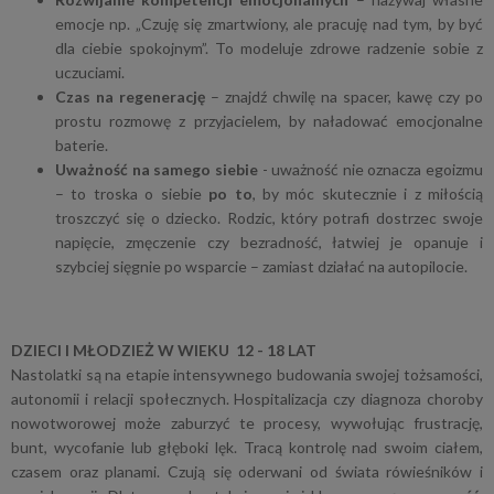
emocje np. „Czuję się zmartwiony, ale pracuję nad tym, by być
dla ciebie spokojnym”. To modeluje zdrowe radzenie sobie z
uczuciami.
Czas na regenerację
– znajdź chwilę na spacer, kawę czy po
prostu rozmowę z przyjacielem, by naładować emocjonalne
baterie.
Uważność na samego siebie
- uważność nie oznacza egoizmu
– to troska o siebie
po to
, by móc skutecznie i z miłością
troszczyć się o dziecko. Rodzic, który potrafi dostrzec swoje
napięcie, zmęczenie czy bezradność, łatwiej je opanuje i
szybciej sięgnie po wsparcie – zamiast działać na autopilocie.
DZIECI I MŁODZIEŻ W WIEKU 12 - 18 LAT
Nastolatki są na etapie intensywnego budowania swojej tożsamości,
autonomii i relacji społecznych. Hospitalizacja czy diagnoza choroby
nowotworowej może zaburzyć te procesy, wywołując frustrację,
bunt, wycofanie lub głęboki lęk. Tracą kontrolę nad swoim ciałem,
czasem oraz planami. Czują się oderwani od świata rówieśników i