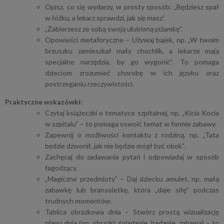
Opisz, co się wydarzy, w prosty sposób: „Będziesz spał
w łóżku, a lekarz sprawdzi, jak się masz”.
„Zabierzesz ze sobą swoją ulubioną piżamkę”.
Opowieści metaforyczne – Używaj bajek, np. „W twoim
brzuszku zamieszkał mały chochlik, a lekarze mają
specjalne narzędzia, by go wygonić”. To pomaga
dzieciom zrozumieć chorobę w ich języku oraz
postrzeganiu rzeczywistości.
Praktyczne wskazówki:
Czytaj książeczki o tematyce szpitalnej, np. „Kicia Kocia
w szpitalu” – to pomaga oswoić temat w formie zabawy.
Zapewnij o możliwości kontaktu z rodziną, np. „Tata
będzie dzwonił, jak nie będzie mógł być obok”.
Zachęcaj do zadawania pytań i odpowiadaj w sposób
łagodzący.
„Magiczne przedmioty” – Daj dziecku amulet, np. małą
zabawkę lub bransoletkę, która „daje siłę” podczas
trudnych momentów.
Tablica obrazkowa dnia – Stwórz prostą wizualizację
planu dnia (np. obrazki: śniadanie, badanie, zabawa) – to