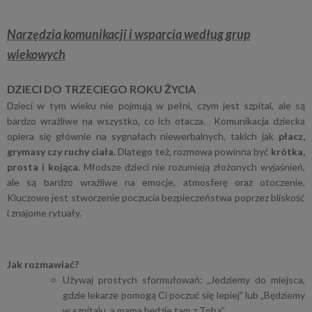
Narzędzia komunikacji i wsparcia według grup
wiekowych
DZIECI DO TRZECIEGO ROKU ŻYCIA
Dzieci w tym wieku nie pojmują w pełni, czym jest szpital, ale są
bardzo wrażliwe na wszystko, co ich otacza. Komunikacja dziecka
opiera się głównie na sygnałach niewerbalnych, takich jak
płacz,
grymasy czy ruchy ciała.
Dlatego też, rozmowa powinna być
krótka,
prosta i kojąca.
Młodsze dzieci nie rozumieją złożonych wyjaśnień,
ale są bardzo wrażliwe na emocje, atmosferę oraz otoczenie.
Kluczowe jest stworzenie poczucia bezpieczeństwa poprzez bliskość
i znajome rytuały.
Jak rozmawiać?
Używaj prostych sformułowań: „Jedziemy do miejsca,
gdzie lekarze pomogą Ci poczuć się lepiej” lub „Będziemy
w szpitalu, a mama będzie tam z Tobą”.