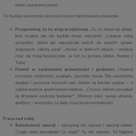
może i ma prawo pytać.
To buduje autonomię i poczucie bycia traktowanym poważnie.
Przypominaj, że to etap przejściowy.
„To, co teraz się dzieje,
jest trudne, ale nie będzie trwać wiecznie.” „Lekarze robią
wszystko, żebyś jak najszybciej wrócił do swoich spraw,
znajomych, szkoły, pasji.” „Jesteś w dobrych rękach – możesz
czuć się tutaj bezpiecznie. Ja też tu jestem, blisko. Razem z
Tobą”
Pomóż w zachowaniu prywatności i godności.
Uszanuj
potrzebę osobności, wyglądu, sposobu bycia. Dla nastolatka
wygląd i poczucie kontroli nad ciałem są bardzo ważne – a
szpital może je gwałtownie odebrać. „Chcesz, żebym poczekał
za drzwiami podczas badania?” „Możesz mieć swoje ubrania,
gadżety – wszystko, co daje ci poczucie normalności.
Praca nad sobą:
Świadomość emocji –
zatrzymaj się czasem i zapytaj siebie:
„Czego teraz potrzebuję? Co czuję?”
To nie egoizm. To higiena