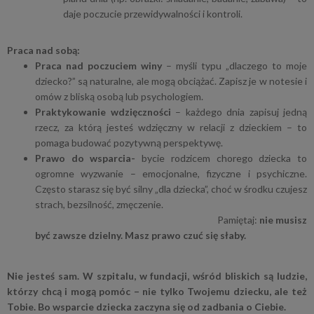
daje poczucie przewidywalności i kontroli.
Praca nad sobą:
Praca nad poczuciem winy
– myśli typu „dlaczego to moje
dziecko?” są naturalne, ale mogą obciążać. Zapisz je w notesie i
omów z bliską osobą lub psychologiem.
Praktykowanie wdzięczności
– każdego dnia zapisuj jedną
rzecz, za którą jesteś wdzięczny w relacji z dzieckiem – to
pomaga budować pozytywną perspektywę.
Prawo do wsparcia-
bycie rodzicem chorego dziecka to
ogromne wyzwanie – emocjonalne, fizyczne i psychiczne.
Często starasz się być silny „dla dziecka”, choć w środku czujesz
strach, bezsilność, zmęczenie.
Pamiętaj:
nie musisz
być zawsze dzielny. Masz prawo czuć się słaby.
Nie jesteś sam. W szpitalu, w fundacji, wśród bliskich są ludzie,
którzy chcą i mogą pomóc – nie tylko Twojemu dziecku, ale też
Tobie. Bo wsparcie dziecka zaczyna się od zadbania o Ciebie.