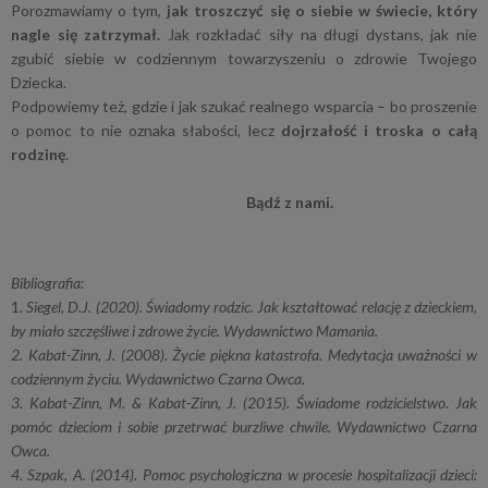
Porozmawiamy o tym,
jak troszczyć się o siebie w świecie, który
nagle się zatrzymał.
Jak rozkładać siły na długi dystans, jak nie
zgubić siebie w codziennym towarzyszeniu o zdrowie Twojego
Dziecka.
Podpowiemy też, gdzie i jak szukać realnego wsparcia – bo proszenie
o pomoc to nie oznaka słabości, lecz
dojrzałość i troska o całą
rodzinę
.
Bądź z nami.
Bibliografia:
1.
Siegel, D.J. (2020). Świadomy rodzic. Jak kształtować relację z dzieckiem,
by miało szczęśliwe i zdrowe życie. Wydawnictwo Mamania.
2. Kabat-Zinn, J. (2008). Życie piękna katastrofa. Medytacja uważności w
codziennym życiu. Wydawnictwo Czarna Owca.
3. Kabat-Zinn, M. & Kabat-Zinn, J. (2015). Świadome rodzicielstwo. Jak
pomóc dzieciom i sobie przetrwać burzliwe chwile. Wydawnictwo Czarna
Owca.
4. Szpak, A. (2014). Pomoc psychologiczna w procesie hospitalizacji dzieci: