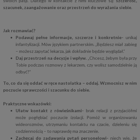
swoich pasji. Dlatego w kontakcie z nimi kluczowe są:
szczerość,
szacunek, zaangażowanie oraz przestrzeń do wyrażania siebie
.
Jak rozmawiać?
Podawaj pełne informacje, szczerze i konkretnie-
unikaj
infantylizacji. Mów językiem partnerskim. „Będziesz miał zabieg
– możesz zapytać lekarza, jak dokładnie będzie wyglądał.”
Daj przestrzeń na decyzje i wpływ.
„Chcesz, żebym była przy
Tobie podczas rozmowy z lekarzem, czy wolisz samodzielnie ją
odbyć?”
To, co da się oddać w ręce nastolatka – oddaj. Wzmocnisz w nim
poczucie sprawczości i szacunku do siebie.
Praktyczne wskazówki:
Ułatw kontakt z rówieśnikami-
brak relacji z przyjaciółmi
może pogłębiać poczucie izolacji. Pomóż w organizowaniu
wideorozmów, utrzymaniu kontaktu na czacie, dzieleniu się
codziennością – to naprawdę ma znaczenie.
Zachęcaj do zadawania pytań personelowi-
niech wie, że