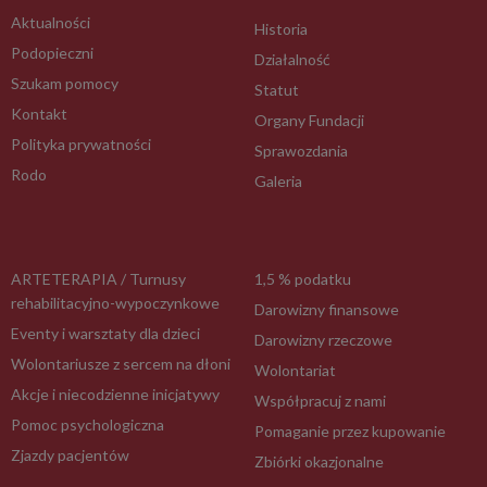
Aktualności
Historia
Podopieczni
Działalność
Szukam pomocy
Statut
Kontakt
Organy Fundacji
Polityka prywatności
Sprawozdania
Rodo
Galeria
ARTETERAPIA / Turnusy
1,5 % podatku
rehabilitacyjno-wypoczynkowe
Darowizny finansowe
Eventy i warsztaty dla dzieci
Darowizny rzeczowe
Wolontariusze z sercem na dłoni
Wolontariat
Akcje i niecodzienne inicjatywy
Współpracuj z nami
Pomoc psychologiczna
Pomaganie przez kupowanie
Zjazdy pacjentów
Zbiórki okazjonalne