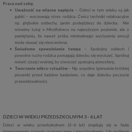
Praca nad sobą:
Uważność na własne napięcie
– Dzieci w tym wieku są jak
gąbki – wyczuwają stres rodzica. Ćwicz techniki relaksacyjne
np. głębokie oddechy, zanim podejdziesz do dziecka. Nie
mówimy tutaj o Mindfulness na najwyższym poziomie, ale o
pamiętaniu, że nawet próba minimalnego wyciszenia emocji
może okazać się nieoceniona.
Świadome spowolnienie tempa
– Spokojny oddech i
powolne ruchy rodzica pomagają dziecku się wyciszyć. Spróbuj
mówić ciszej i wolniej, by stworzyć spokojną atmosferę.
Tworzenie mikro-rytuałów
– Np. wspólne śpiewanie krótkiej
piosenki przed każdym badaniem, co daje dziecku poczucie
przewidywalności.
DZIECI W WIEKU PRZEDSZKOLNYM 3 - 6 LAT
Dzieci w wieku przedszkolnym (3–6 lat) znajdują się w fazie
intensywnego rozwoju poznawczego i emocjonalnego. Ich myślenie