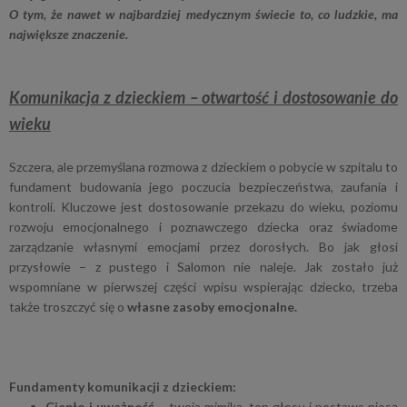
O tym, że nawet w najbardziej medycznym świecie to, co ludzkie, ma
największe znaczenie.
Komunikacja z dzieckiem – otwartość i dostosowanie do
wieku
Szczera, ale przemyślana rozmowa z dzieckiem o pobycie w szpitalu to
fundament budowania jego poczucia bezpieczeństwa, zaufania i
kontroli. Kluczowe jest dostosowanie przekazu do wieku, poziomu
rozwoju emocjonalnego i poznawczego dziecka oraz świadome
zarządzanie własnymi emocjami przez dorosłych. Bo jak głosi
przysłowie – z pustego i Salomon nie naleje. Jak zostało już
wspomniane w pierwszej części wpisu wspierając dziecko, trzeba
także troszczyć się o
własne zasoby emocjonalne.
Fundamenty komunikacji z dzieckiem:
Ciepło i uważność
– twoja mimika, ton głosu i postawa niosą