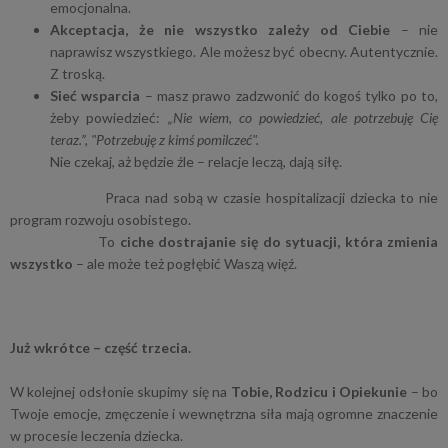
emocjonalna.
Akceptacja, że nie wszystko zależy od Ciebie
– nie
naprawisz wszystkiego. Ale możesz być obecny. Autentycznie.
Z troską.
Sieć wsparcia
– masz prawo zadzwonić do kogoś tylko po to,
żeby powiedzieć:
„Nie wiem, co powiedzieć, ale potrzebuję Cię
teraz.”, "Potrzebuję z kimś pomilczeć".
Nie czekaj, aż będzie źle – relacje leczą, dają siłę.
Praca nad sobą w czasie hospitalizacji dziecka to nie
program rozwoju osobistego.
To
ciche dostrajanie się do sytuacji, która zmienia
wszystko
– ale może też pogłębić Waszą więź.
Już wkrótce – część trzecia.
W kolejnej odsłonie skupimy się na
Tobie, Rodzicu i Opiekunie
– bo
Twoje emocje, zmęczenie i wewnętrzna siła mają ogromne znaczenie
w procesie leczenia dziecka.