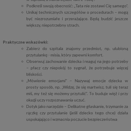
Podkreśl swoją obecność: „Tata nie zostawi Cię samego”.
Unikaj technicznych szczegółów o procedurach – mogą
być niezrozumiałe i przerażające. Będą budzić jeszcze
większy, niepotrzebny strach.
Praktyczne wskazówki:
Zabierz do szpitala znajomy przedmiot, np. ulubioną
przytulankę - misia, który zapewni komfort.
Obserwuj zachowanie dziecka i reaguj na jego potrzeby
– płacz czy niepokój to sygnał, że potrzebuje więcej
bliskości.
„Mówienie emocjami” – Nazywaj emocje dziecka w
prosty sposób, np. „Widzę, że się martwisz, tuli się teraz
miś, my też się możemy przytulić”. To buduje więź i przy
okazji uczy rozpoznawania uczuć.
Dotyk jako narzędzie – Delikatne głaskanie, trzymanie za
rączkę czy przytulanie (jeśli dziecko tego chce) działa
uspokajająco i wzmacnia poczucie bezpieczeństwa