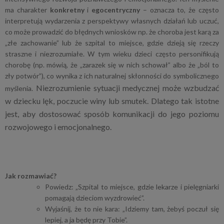
ma charakter
konkretny
i
egocentryczny
– oznacza to, że często
interpretują wydarzenia z perspektywy własnych działań lub uczuć,
co może prowadzić do błędnych wniosków np. że choroba jest karą za
„złe zachowanie” lub że szpital to miejsce, gdzie dzieją się rzeczy
straszne i niezrozumiałe. W tym wieku dzieci często personifikują
chorobę (np. mówią, że „zarazek się w nich schował” albo że „ból to
zły potwór”), co wynika z ich naturalnej skłonności do symbolicznego
Niezrozumienie sytuacji medycznej może wzbudzać
myślenia.
w dziecku lęk, poczucie winy lub smutek. Dlatego tak istotne
jest, aby dostosować sposób komunikacji do jego poziomu
rozwojowego i emocjonalnego.
Jak rozmawiać?
Powiedz: „Szpital to miejsce, gdzie lekarze i pielęgniarki
pomagają dzieciom wyzdrowieć”.
Wyjaśnij, że to nie kara: „Idziemy tam, żebyś poczuł się
lepiej, a ja będę przy Tobie”.