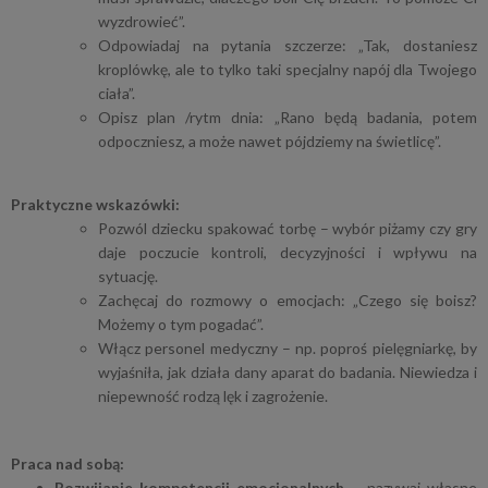
wyzdrowieć”.
Odpowiadaj na pytania szczerze: „Tak, dostaniesz
kroplówkę, ale to tylko taki specjalny napój dla Twojego
ciała”.
Opisz plan /rytm dnia: „Rano będą badania, potem
odpoczniesz, a może nawet pójdziemy na świetlicę”.
Praktyczne wskazówki:
Pozwól dziecku spakować torbę – wybór piżamy czy gry
daje poczucie kontroli, decyzyjności i wpływu na
sytuację.
Zachęcaj do rozmowy o emocjach: „Czego się boisz?
Możemy o tym pogadać”.
Włącz personel medyczny – np. poproś pielęgniarkę, by
wyjaśniła, jak działa dany aparat do badania. Niewiedza i
niepewność rodzą lęk i zagrożenie.
Praca nad sobą:
Rozwijanie kompetencji emocjonalnych
– nazywaj własne