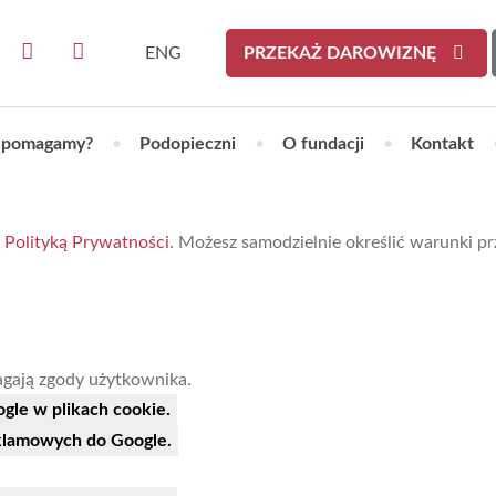
ENG
PRZEKAŻ DAROWIZNĘ
 pomagamy?
•
Podopieczni
•
O fundacji
•
Kontakt
z
Polityką Prywatności
. Możesz samodzielnie określić warunki 
magają zgody użytkownika.
le w plikach cookie.
klamowych do Google.