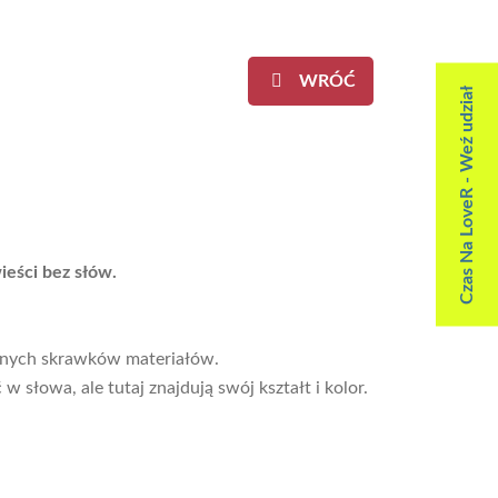
WRÓĆ
Czas Na LoveR - Weź udział
ieści bez słów.
jonych skrawków materiałów.
w słowa, ale tutaj znajdują swój kształt i kolor.