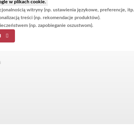
gle w plikach cookie.
nalnością witryny (np. ustawienia językowe, preferencje, itp.
alizacją treści (np. rekomendacje produktów).
ieczeństwem (np. zapobieganie oszustwom).
I
i