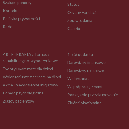
Szukam pomocy
Statut
Kontakt
Organy Fundacji
Polityka prywatności
Sprawozdania
Rodo
Galeria
ARTETERAPIA / Turnusy
1,5 % podatku
rehabilitacyjno-wypoczynkowe
Darowizny finansowe
Eventy i warsztaty dla dzieci
Darowizny rzeczowe
Wolontariusze z sercem na dłoni
Wolontariat
Akcje i niecodzienne inicjatywy
Współpracuj z nami
Pomoc psychologiczna
Pomaganie przez kupowanie
Zjazdy pacjentów
Zbiórki okazjonalne